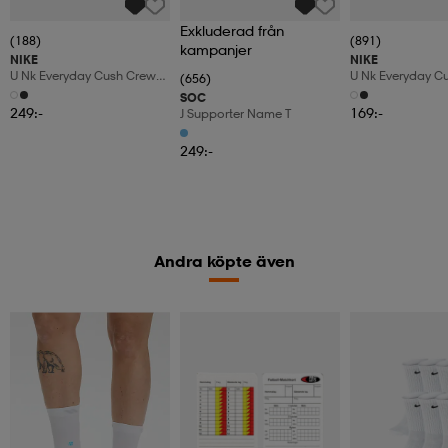
Exkluderad från
(188)
(891)
kampanjer
NIKE
NIKE
U Nk Everyday Cush Crew
U Nk Everyday C
(656)
6pr-Bd
3pr
SOC
249:-
169:-
J Supporter Name T
249:-
Andra köpte även