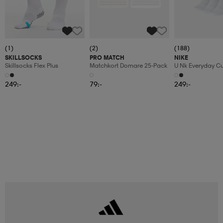
(1)
(2)
(188)
SKILLSOCKS
PRO MATCH
NIKE
Skillsocks Flex Plus
Matchkort Domare 25-Pack
U Nk Everyday C
6pr-Bd
249:-
79:-
249:-