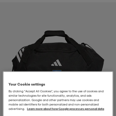
-BH
ngsskor
öjor & skjortor
ngsskor
ingsskor
ar
ingsskor
n
ingsskor
ts & toppar
or
n
kor
kor
öjor & skjortor
usskor
öjor & skjortor
skor
r
skor
n
tskor
Your Cookie settings
 & klänningar
or
r & pannband
or
 & klänningar
-/Tennisskor
By clicking “Accept All Cookies”, you agree to the use of cookies and
similar technologies for site functionality, analytics, and ads
personalization. Google and other partners may use cookies and
mobile ad identifiers for both personalized and non‑personalized
r
andy-/Handbollsskor
kar & vantar
andy-/Handbollsskor
ller
ler
advertising.
Learn more about how Google processes personal data
1
/
4