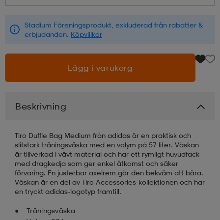
läder
lbehör
r
lbehör
kläder
Stadium Föreningsprodukt, exkluderad från rabatter &
erbjudanden.
Köpvillkor
asögon
äder
r
Lägg i varukorg
r
s
Beskrivning
äder
ård
äder
Tiro Duffle Bag Medium från adidas är en praktisk och
slitstark träningsväska med en volym på 57 liter. Väskan
är tillverkad i vävt material och har ett rymligt huvudfack
med dragkedja som ger enkel åtkomst och säker
s
s
förvaring. En justerbar axelrem gör den bekväm att bära.
Väskan är en del av Tiro Accessories-kollektionen och har
en tryckt adidas-logotyp framtill.
ård
ård
Träningsväska