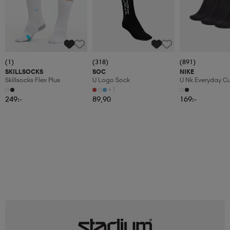
(1)
(318)
(891)
SKILLSOCKS
SOC
NIKE
Skillsocks Flex Plus
U Logo Sock
U Nk Everyday C
3pr
+1
249:-
89,90
169:-