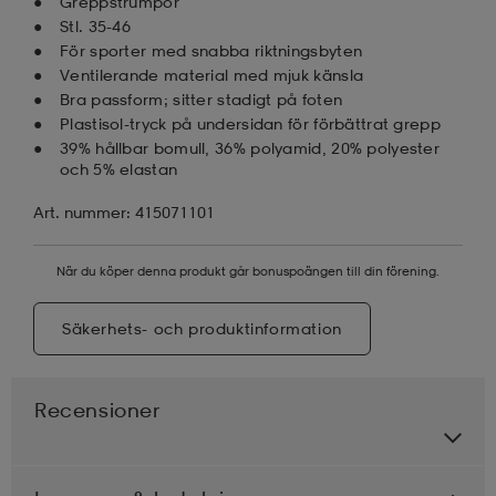
Greppstrumpor
Stl. 35-46
För sporter med snabba riktningsbyten
Ventilerande material med mjuk känsla
Bra passform; sitter stadigt på foten
Plastisol-tryck på undersidan för förbättrat grepp
39% hållbar bomull, 36% polyamid, 20% polyester
och 5% elastan
Art. nummer: 415071101
När du köper denna produkt går bonuspoängen till din förening.
Säkerhets- och produktinformation
Recensioner