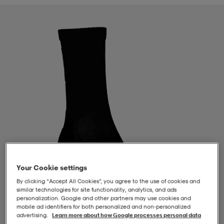
-BH
ngsskor
öjor & skjortor
ngsskor
ingsskor
ar
ingsskor
n
ingsskor
ts & toppar
or
n
kor
kor
öjor & skjortor
usskor
öjor & skjortor
skor
r
skor
n
tskor
Your Cookie settings
 & klänningar
or
r & pannband
or
 & klänningar
-/Tennisskor
By clicking “Accept All Cookies”, you agree to the use of cookies and
similar technologies for site functionality, analytics, and ads
personalization. Google and other partners may use cookies and
r
andy-/Handbollsskor
kar & vantar
andy-/Handbollsskor
ller
ler
mobile ad identifiers for both personalized and non‑personalized
advertising.
Learn more about how Google processes personal data
1
/
2