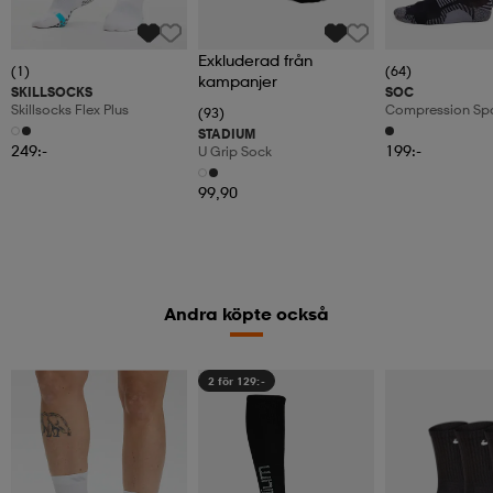
Exkluderad från
(1)
(64)
kampanjer
SKILLSOCKS
SOC
Skillsocks Flex Plus
Compression Spo
(93)
Löparstrumpor, 
STADIUM
249:-
199:-
U Grip Sock
99,90
Andra köpte också
2 för 129:-