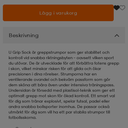
Lägg i varukorg
läder
lbehör
r
lbehör
kläder
asögon
äder
r
Beskrivning
U Grip Sock är greppstrumpor som ger stabilitet och
r
s
kontroll vid snabba riktningsbyten – oavsett vilken sport
du utövar. De är utvecklade för att förbättra fotens grepp
i skon, vilket minskar risken för att glida och ökar
precisionen i dina rörelser. Strumporna har en
äder
ård
äder
ventilerande ovandel och bekväm passform som gör
dem sköna att bära även under intensiva träningspass.
Undersidan är försedd med plastisol-teknik som ger ett
optimalt grepp mot skon för ökad kontroll. Ett smart val
s
s
för dig som tränar explosivt, spelar futsal, padel eller
andra snabba bollsporter inomhus. De passar också
utmärkt för dig som vill ha ett par stabila strumpor till
fotbollsskorna.
ård
ård