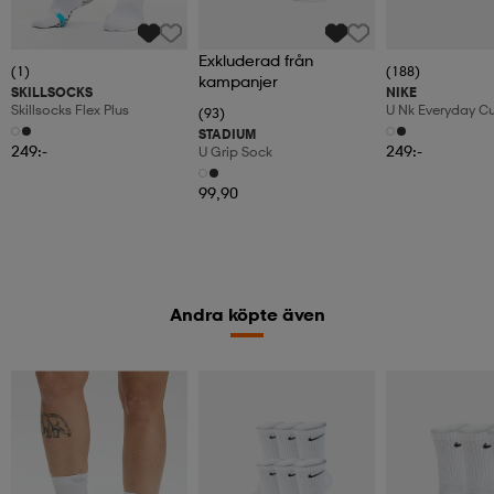
Exkluderad från
(1)
(188)
kampanjer
SKILLSOCKS
NIKE
Skillsocks Flex Plus
U Nk Everyday C
(93)
6pr-Bd
STADIUM
249:-
249:-
U Grip Sock
99,90
Andra köpte även