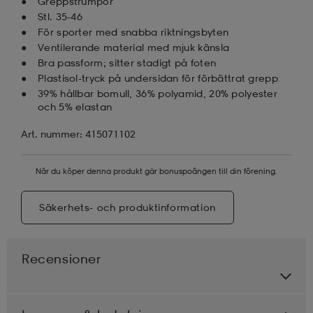
Greppstrumpor
Stl. 35-46
För sporter med snabba riktningsbyten
Ventilerande material med mjuk känsla
Bra passform; sitter stadigt på foten
Plastisol-tryck på undersidan för förbättrat grepp
39% hållbar bomull, 36% polyamid, 20% polyester
och 5% elastan
Art. nummer: 415071102
När du köper denna produkt går bonuspoängen till din förening.
Säkerhets- och produktinformation
Recensioner