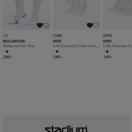
(1)
(188)
(899)
SKILLSOCKS
NIKE
NIKE
Skillsocks Flex Plus
U Nk Everyday Cush Crew
U Nk Everyday C
6pr-Bd
3pr
249:-
249:-
169:-