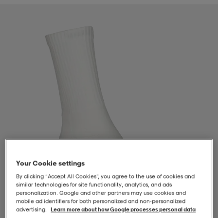
-BH
ngsskor
öjor & skjortor
ngsskor
ingsskor
ar
ingsskor
n
ingsskor
ts & toppar
or
n
kor
kor
öjor & skjortor
usskor
öjor & skjortor
skor
r
skor
n
tskor
Your Cookie settings
 & klänningar
or
r & pannband
or
 & klänningar
-/Tennisskor
By clicking “Accept All Cookies”, you agree to the use of cookies and
similar technologies for site functionality, analytics, and ads
personalization. Google and other partners may use cookies and
r
andy-/Handbollsskor
kar & vantar
andy-/Handbollsskor
ller
ler
mobile ad identifiers for both personalized and non‑personalized
advertising.
Learn more about how Google processes personal data
1
/
2