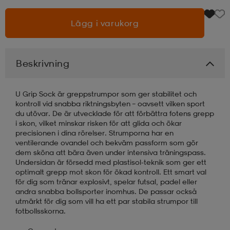
Lägg i varukorg
läder
lbehör
r
lbehör
kläder
asögon
äder
r
Beskrivning
U Grip Sock är greppstrumpor som ger stabilitet och
r
s
kontroll vid snabba riktningsbyten – oavsett vilken sport
du utövar. De är utvecklade för att förbättra fotens grepp
i skon, vilket minskar risken för att glida och ökar
precisionen i dina rörelser. Strumporna har en
äder
ård
äder
ventilerande ovandel och bekväm passform som gör
dem sköna att bära även under intensiva träningspass.
Undersidan är försedd med plastisol-teknik som ger ett
optimalt grepp mot skon för ökad kontroll. Ett smart val
s
s
för dig som tränar explosivt, spelar futsal, padel eller
andra snabba bollsporter inomhus. De passar också
utmärkt för dig som vill ha ett par stabila strumpor till
fotbollsskorna.
ård
ård