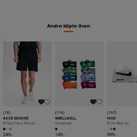
Andra köpte även
(18)
(116)
(163)
RACE MARINE
SMELLWELL
NIKE
M Sea Terry Shorts
Smellwell
M Air Max Sc
249:-
149:-
999:-