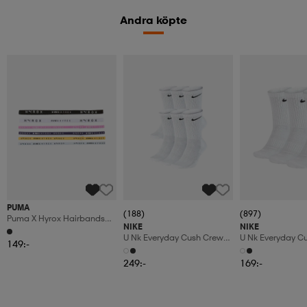
Andra köpte
PUMA
(188)
(897)
Puma X Hyrox Hairbands
NIKE
NIKE
6pcs
U Nk Everyday Cush Crew
U Nk Everyday C
149:-
6pr-Bd
3pr
249:-
169:-