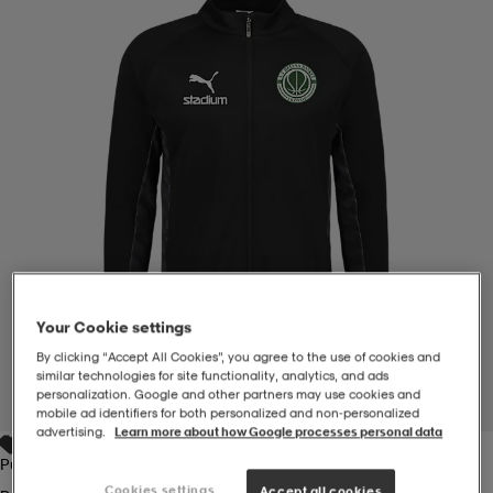
-BH
ngsskor
öjor & skjortor
ngsskor
ingsskor
ar
ingsskor
n
ingsskor
ts & toppar
or
n
kor
kor
öjor & skjortor
usskor
öjor & skjortor
skor
r
skor
n
tskor
Your Cookie settings
By clicking “Accept All Cookies”, you agree to the use of cookies and
 & klänningar
or
r & pannband
or
 & klänningar
-/Tennisskor
similar technologies for site functionality, analytics, and ads
personalization. Google and other partners may use cookies and
1
/
4
mobile ad identifiers for both personalized and non‑personalized
advertising.
Learn more about how Google processes personal data
r
andy-/Handbollsskor
kar & vantar
andy-/Handbollsskor
ller
ler
Puma Black
Cookies settings
Accept all cookies