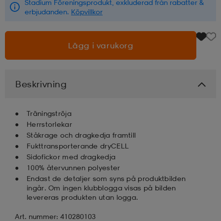
Stadium Föreningsprodukt, exkluderad från rabatter &
erbjudanden.
Köpvillkor
läder
lbehör
r
lbehör
kläder
Lägg i varukorg
asögon
äder
r
Beskrivning
r
s
Träningströja
Herrstorlekar
äder
ård
äder
Ståkrage och dragkedja framtill
Fukttransporterande dryCELL
Sidofickor med dragkedja
100% återvunnen polyester
s
s
Endast de detaljer som syns på produktbilden
ingår. Om ingen klubblogga visas på bilden
levereras produkten utan logga.
ård
ård
Art. nummer: 410280103