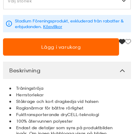
Välj storlek
Välj storlek
läder
lbehör
r
lbehör
kläder
Stadium Föreningsprodukt, exkluderad från rabatter &
erbjudanden.
Köpvillkor
asögon
äder
r
Lägg i varukorg
r
s
Beskrivning
äder
ård
äder
Träningströja
Herrstorlekar
Ståkrage och kort dragkedja vid halsen
s
s
Raglanärmar för bättre rörlighet
Fukttransporterande dryCELL-teknologi
100% återvunnen polyester
ård
ård
Endast de detaljer som syns på produktbilden
ingår. Om ingen klubblogga visas på bilden