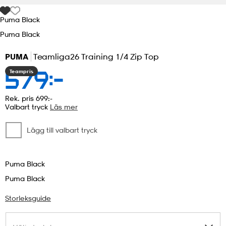
Puma Black
r & pannband
tskor
läder
tskor
r
ngsskor
Puma Black
PUMA
Teamliga26 Training 1/4 Zip Top
kar & vantar
skor
ukar
skor
kar & vantar
kor
Teampris
579:-
ukar
sskor
ställ
sskor
ukar
lbehör
Rek. pris 699:-
Valbart tryck
Läs mer
Lägg till valbart tryck
ställ
stövlar
por
stövlar
ställ
er
Puma Black
por
ler
kläder
ler
läder
Puma Black
Storleksguide
kläder
ngskor
asögon
ngskor
por