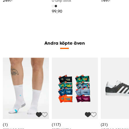
249:-
149:-
U Grip Sock
99,90
Andra köpte även
(1)
(117)
(21)