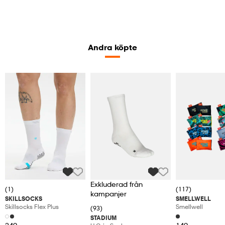
Andra köpte
Exkluderad från
(1)
(117)
kampanjer
SKILLSOCKS
SMELLWELL
Skillsocks Flex Plus
Smellwell
(93)
STADIUM