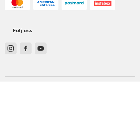
Följ oss
Köpvillkor
Medlemsvillkor
Integritetspolicy
Recensionspolicy
Cookies
Sitemap
XS
Sverige - SEK
S
© Stadium Sverige AB, 601 60 Norrköping. Org.nr. 556236-4397
M