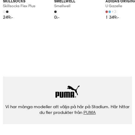
SKILLSOCKS
SMELLWELL
ADIDAS ORIGIN
Skillsocks Flex Plus
Smellwell
U Gazelle
+3
249:-
0:-
1 349:-
Vi har många modeller att välja på här på Stadium. Här hittar
du fler produkter från
PUMA