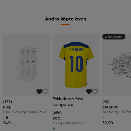
Andra köpte även
2 för 99,90:-
Exkluderad från
(188)
(43)
kampanjer
NIKE
STADIUM
U Nk Everyday Cush Crew
Tee Long 100 Pc
(656)
6pr-Bd
SOC
249:-
59,90
J Supporter Name T