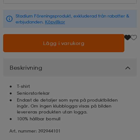
läder
lbehör
r
lbehör
kläder
Stadium Föreningsprodukt, exkluderad från rabatter &
erbjudanden.
Köpvillkor
asögon
äder
r
Lägg i varukorg
r
s
Beskrivning
äder
ård
äder
T-shirt
Seniorstorlekar
Endast de detaljer som syns på produktbilden
ingår. Om ingen klubblogga visas på bilden
s
s
levereras produkten utan logga.
100% hållbar bomull
Art. nummer: 392944101
ård
ård