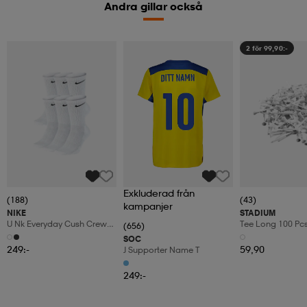
Andra gillar också
2 för 99,90:-
Exkluderad från
(188)
(43)
kampanjer
NIKE
STADIUM
U Nk Everyday Cush Crew
Tee Long 100 Pc
(656)
6pr-Bd
SOC
249:-
59,90
J Supporter Name T
249:-