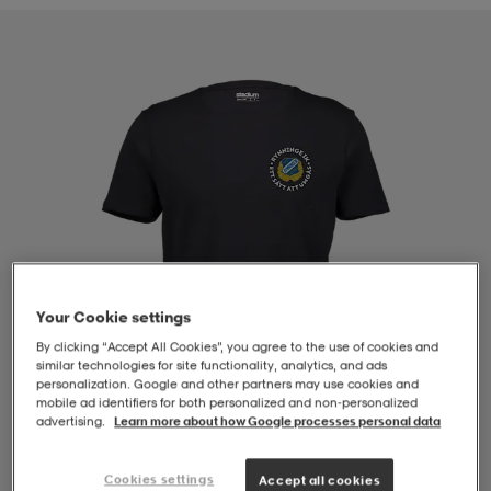
-BH
ngsskor
öjor & skjortor
ngsskor
ingsskor
ar
ingsskor
n
ingsskor
ts & toppar
or
n
kor
kor
öjor & skjortor
usskor
öjor & skjortor
skor
r
skor
n
tskor
Your Cookie settings
By clicking “Accept All Cookies”, you agree to the use of cookies and
similar technologies for site functionality, analytics, and ads
 & klänningar
or
r & pannband
or
 & klänningar
-/Tennisskor
personalization. Google and other partners may use cookies and
mobile ad identifiers for both personalized and non‑personalized
advertising.
Learn more about how Google processes personal data
r
andy-/Handbollsskor
kar & vantar
andy-/Handbollsskor
ller
ler
1
/
4
Cookies settings
Accept all cookies