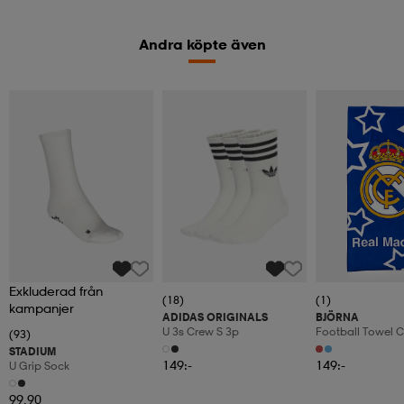
Andra köpte även
Exkluderad från
(18)
(1)
kampanjer
ADIDAS ORIGINALS
BJÖRNA
U 3s Crew S 3p
Football Towel C
(93)
STADIUM
149:-
149:-
U Grip Sock
99,90