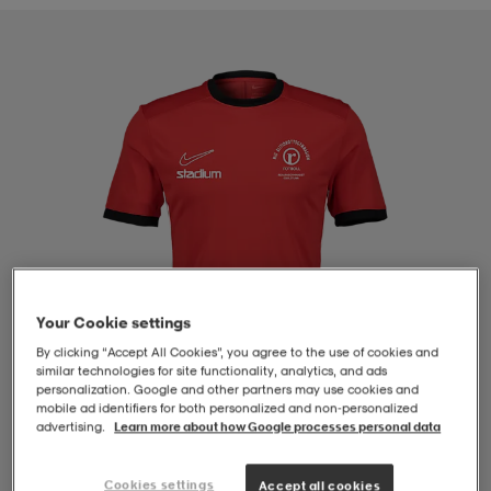
-BH
ngsskor
öjor & skjortor
ngsskor
ingsskor
ar
ingsskor
n
ingsskor
ts & toppar
or
n
kor
kor
öjor & skjortor
usskor
öjor & skjortor
skor
r
skor
n
tskor
Your Cookie settings
By clicking “Accept All Cookies”, you agree to the use of cookies and
 & klänningar
or
r & pannband
or
 & klänningar
-/Tennisskor
similar technologies for site functionality, analytics, and ads
personalization. Google and other partners may use cookies and
mobile ad identifiers for both personalized and non‑personalized
advertising.
Learn more about how Google processes personal data
r
andy-/Handbollsskor
kar & vantar
andy-/Handbollsskor
ller
ler
1
/
4
Cookies settings
Accept all cookies