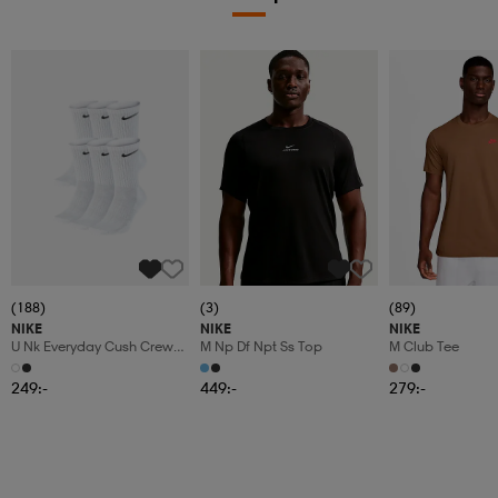
(188)
(3)
(89)
NIKE
NIKE
NIKE
U Nk Everyday Cush Crew
M Np Df Npt Ss Top
M Club Tee
6pr-Bd
249:-
449:-
279:-