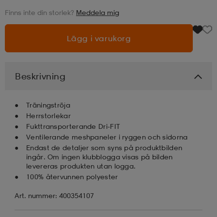
Finns inte din storlek?
Meddela mig
läder
lbehör
r
lbehör
kläder
Lägg i varukorg
asögon
äder
r
Beskrivning
r
s
Träningströja
Herrstorlekar
Fukttransporterande Dri-FIT
äder
ård
äder
Ventilerande meshpaneler i ryggen och sidorna
Endast de detaljer som syns på produktbilden
ingår. Om ingen klubblogga visas på bilden
levereras produkten utan logga.
s
s
100% återvunnen polyester
Art. nummer: 400354107
ård
ård