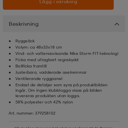
Lägg i varukorg
läder
lbehör
r
lbehör
kläder
Beskrivning
asögon
äder
r
Ryggsäck
Volym: ca 48x33x18 cm
Vind- och vattenavvisande Nike Storm FIT-teknologi
r
s
Ficka med uttagbart regnskydd
Bollficka framtill
Justerbara, vadderade axelremmar
äder
ård
äder
Ventilerande ryggpanel
Endast de detaljer som syns på produktbilden
ingår. Om ingen klubblogga visas på bilden
levereras produkten utan logga.
s
s
58% polyester och 42% nylon
Art. nummer: 379258102
ård
ård