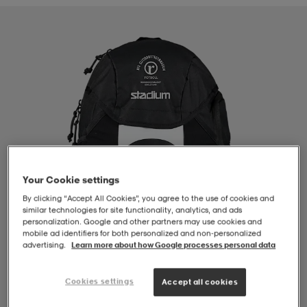
-BH
ngsskor
öjor & skjortor
ngsskor
ingsskor
ar
ingsskor
n
ingsskor
ts & toppar
or
n
kor
kor
öjor & skjortor
usskor
Your Cookie settings
öjor & skjortor
skor
r
skor
n
tskor
By clicking “Accept All Cookies”, you agree to the use of cookies and
similar technologies for site functionality, analytics, and ads
personalization. Google and other partners may use cookies and
 & klänningar
or
r & pannband
or
 & klänningar
-/Tennisskor
mobile ad identifiers for both personalized and non‑personalized
advertising.
Learn more about how Google processes personal data
Cookies settings
Accept all cookies
r
andy-/Handbollsskor
kar & vantar
andy-/Handbollsskor
ller
ler
1
/
4