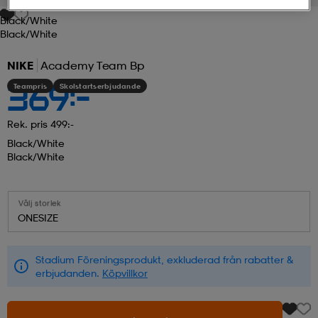
Black/white
r & pannband
tskor
läder
tskor
r
ngsskor
Black/white
NIKE
Academy Team Bp
kar & vantar
skor
ukar
skor
kar & vantar
kor
Teampris
Skolstartserbjudande
369:-
Rek. pris 499:-
ukar
sskor
ställ
sskor
ukar
lbehör
Black/white
Black/white
ställ
stövlar
por
stövlar
ställ
er
Välj storlek
ONESIZE
por
ler
kläder
ler
läder
Stadium Föreningsprodukt, exkluderad från rabatter &
erbjudanden.
Köpvillkor
kläder
ngskor
asögon
ngskor
por