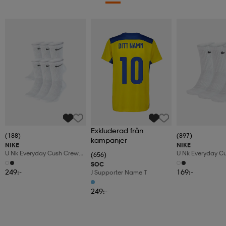
Exkluderad från
(188)
(897)
kampanjer
NIKE
NIKE
U Nk Everyday Cush Crew
U Nk Everyday C
(656)
6pr-Bd
3pr
SOC
249:-
169:-
J Supporter Name T
249:-