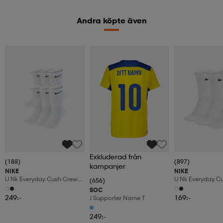
Andra köpte även
Exkluderad från
(188)
(897)
kampanjer
NIKE
NIKE
U Nk Everyday Cush Crew
U Nk Everyday C
(656)
6pr-Bd
3pr
SOC
249:-
169:-
J Supporter Name T
249:-