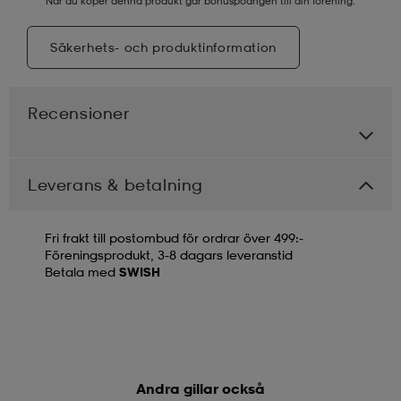
När du köper denna produkt går bonuspoängen till din förening.
Säkerhets- och produktinformation
Recensioner
Leverans & betalning
Fri frakt till postombud för ordrar över 499:-
Föreningsprodukt, 3-8 dagars leveranstid
Betala med
SWISH
Andra gillar också