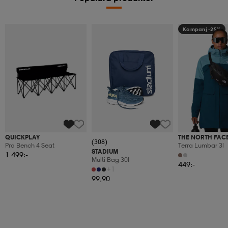
Kampanj -25%
QUICKPLAY
THE NORTH FAC
(308)
Pro Bench 4 Seat
Terra Lumbar 3l
STADIUM
1 499:-
Multi Bag 30l
449:-
+1
99,90