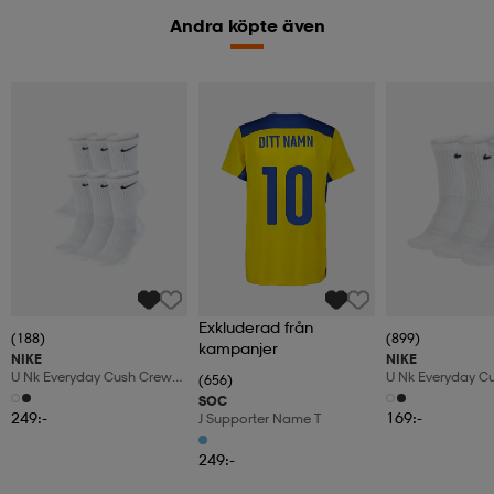
Andra köpte även
Exkluderad från
(188)
(899)
kampanjer
NIKE
NIKE
U Nk Everyday Cush Crew
U Nk Everyday C
(656)
6pr-Bd
3pr
SOC
249:-
169:-
J Supporter Name T
249:-