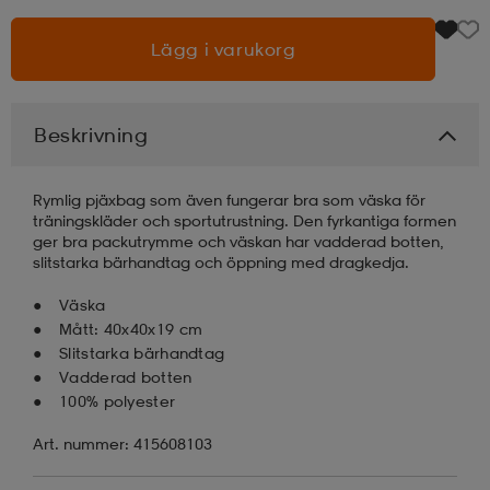
Lägg i varukorg
läder
lbehör
r
lbehör
kläder
asögon
äder
r
Beskrivning
Rymlig pjäxbag som även fungerar bra som väska för
r
s
träningskläder och sportutrustning. Den fyrkantiga formen
ger bra packutrymme och väskan har vadderad botten,
slitstarka bärhandtag och öppning med dragkedja.
äder
ård
äder
Väska
Mått: 40x40x19 cm
Slitstarka bärhandtag
s
s
Vadderad botten
100% polyester
Art. nummer: 415608103
ård
ård