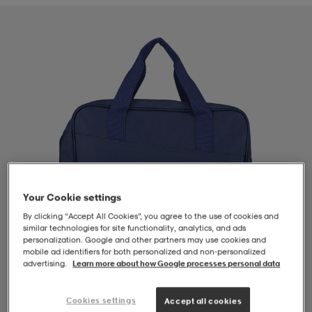
-BH
ngsskor
öjor & skjortor
ngsskor
ingsskor
ar
ingsskor
n
ingsskor
ts & toppar
or
n
kor
kor
öjor & skjortor
usskor
öjor & skjortor
skor
r
skor
n
tskor
Your Cookie settings
By clicking “Accept All Cookies”, you agree to the use of cookies and
similar technologies for site functionality, analytics, and ads
 & klänningar
or
r & pannband
or
 & klänningar
-/Tennisskor
personalization. Google and other partners may use cookies and
mobile ad identifiers for both personalized and non‑personalized
advertising.
Learn more about how Google processes personal data
r
andy-/Handbollsskor
kar & vantar
andy-/Handbollsskor
ller
ler
Cookies settings
1
/
4
Accept all cookies