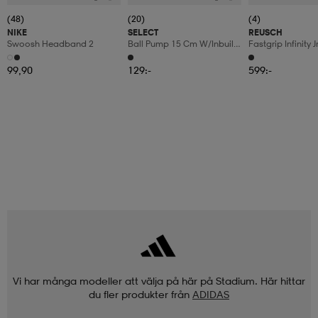
(48)
(20)
(4)
NIKE
SELECT
REUSCH
Swoosh Headband 2
Ball Pump 15 Cm W/inbuilt
Fastgrip Infinity J
Hose
99,90
129:-
599:-
Vi har många modeller att välja på här på Stadium. Här hittar
du fler produkter från
ADIDAS