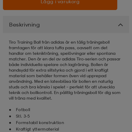
Lägg i varukorg
läder
lbehör
r
lbehör
kläder
Beskrivning
asögon
äder
r
Tiro Training Ball från adidas är en tålig träningsboll
framtagen för att klara tuffa pass, oavsett om det
handlar om teknikträning, spelövningar eller spontana
r
s
matcher. Den är en del av adidas Tiro-serien och passar
både individuella spelare och lagträning. Bollen är
handsydd för extra slitstyrka och gjord i ett kraftigt
material som behåller formen även vid upprepad
äder
ård
äder
användning. Med en latexblåsa får bollen en naturlig
studs och bra känsla i spelet – perfekt för att utveckla
teknik och bollkontroll. En pålitlig träningsboll för dig som
vill träna med kvalitet.
s
s
Fotboll
Stl. 3-5
Formstabil konstruktion
ård
ård
Kraftigt yttermaterial