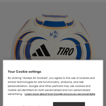
-BH
ngsskor
öjor & skjortor
ngsskor
ingsskor
ar
ingsskor
n
ingsskor
ts & toppar
or
n
kor
kor
öjor & skjortor
usskor
öjor & skjortor
skor
r
skor
n
tskor
Your Cookie settings
By clicking “Accept All Cookies”, you agree to the use of cookies and
 & klänningar
or
r & pannband
or
 & klänningar
-/Tennisskor
similar technologies for site functionality, analytics, and ads
personalization. Google and other partners may use cookies and
mobile ad identifiers for both personalized and non‑personalized
advertising.
Learn more about how Google processes personal data
r
andy-/Handbollsskor
kar & vantar
andy-/Handbollsskor
ller
ler
1
/
3