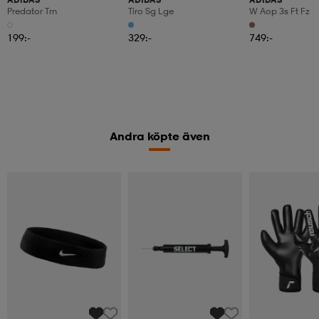
Predator Trn
Tiro Sg Lge
W Aop 3s Ft Fz
199:-
329:-
749:-
Andra köpte även