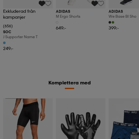
Exkluderad från
ADIDAS
ADIDAS
M Ergo Shorts
We Base Bl Sho
kampanjer
(656)
649:-
399:-
SOC
J Supporter Name T
249:-
Komplettera med
Superdeal