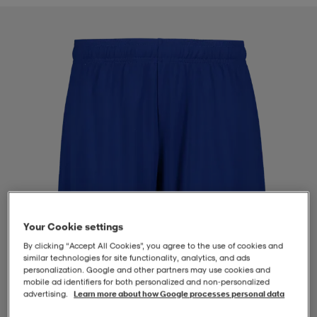
-BH
ngsskor
öjor & skjortor
ngsskor
ingsskor
ar
ingsskor
n
ingsskor
ts & toppar
or
n
kor
kor
öjor & skjortor
usskor
öjor & skjortor
skor
r
skor
n
tskor
Your Cookie settings
 & klänningar
or
r & pannband
or
 & klänningar
-/Tennisskor
By clicking “Accept All Cookies”, you agree to the use of cookies and
similar technologies for site functionality, analytics, and ads
personalization. Google and other partners may use cookies and
mobile ad identifiers for both personalized and non‑personalized
r
andy-/Handbollsskor
kar & vantar
andy-/Handbollsskor
ller
ler
advertising.
Learn more about how Google processes personal data
1
/
4