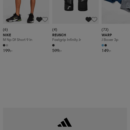
(6)
(4)
(73)
NIKE
REUSCH
WARP
M Np Df Short 9 In
Fastgrip Infinity Jr
J Boxer 3p
199:-
599:-
149:-