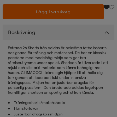
Lägg i varukorg
läder
lbehör
r
lbehör
kläder
asögon
äder
r
Beskrivning
Entrada 26 Shorts från adidas är bekväma fotbollsshorts
r
s
designade för träning och matchspel. De har en klassisk
passform med medelhög midja som ger bra
rörelseutrymme under spelet. Shortsen är tillverkade i ett
mjukt och slitstarkt material som känns behagligt mot
äder
ård
äder
huden. CLIMACOOL-teknologin hjälper till att hålla dig
torr genom att leda bort fukt under intensiva
träningspass. Midjan har en justerbar dragsko för
personlig passform. Den broderade adidas-logotypen
s
s
framtill ger shortsen en sportig och stilren känsla.
Träningsshorts/matchshorts
Herrstorlekar
ård
ård
Justerbar dragsko i midjan