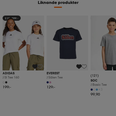
Liknande produkter
2 för 299:-
2 för 149:-
ADIDAS
EVEREST
(121)
J Sl Tee 160
J Sälen Tee
SOC
J Basic Tee
199:-
129:-
+3
99,90