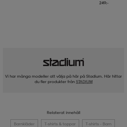
249:-
Vi har många modeller att välja på här på Stadium. Här hittar
du fler produkter från
STADIUM
Relaterat innehåll
Barnkläder
T-shirts & toppar
T-shirts - Barn