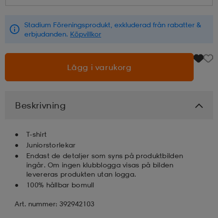
läder
lbehör
r
lbehör
kläder
Stadium Föreningsprodukt, exkluderad från rabatter &
erbjudanden.
Köpvillkor
asögon
äder
r
Lägg i varukorg
r
s
Beskrivning
äder
ård
äder
T-shirt
Juniorstorlekar
Endast de detaljer som syns på produktbilden
ingår. Om ingen klubblogga visas på bilden
s
s
levereras produkten utan logga.
100% hållbar bomull
Art. nummer: 392942103
ård
ård