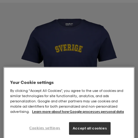
-BH
ngsskor
öjor & skjortor
ngsskor
ingsskor
ar
ingsskor
n
ingsskor
ts & toppar
or
n
kor
kor
öjor & skjortor
usskor
öjor & skjortor
skor
r
skor
n
tskor
Your Cookie settings
By clicking “Accept All Cookies”, you agree to the use of cookies and
similar technologies for site functionality, analytics, and ads
personalization. Google and other partners may use cookies and
 & klänningar
or
r & pannband
or
 & klänningar
-/Tennisskor
mobile ad identifiers for both personalized and non‑personalized
advertising.
Learn more about how Google processes personal data
r
andy-/Handbollsskor
kar & vantar
andy-/Handbollsskor
ller
ler
Cookies settings
Accept all cookies
1
/
4