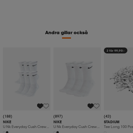
Andra gillar också
2 för 99,90:-
(188)
(897)
(43)
NIKE
NIKE
STADIUM
U Nk Everyday Cush Crew
U Nk Everyday Cush Crew
Tee Long 100 Pc
6pr-Bd
3pr