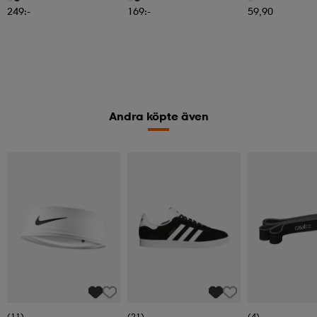
249:-
169:-
59,90
Andra köpte även
(11)
(21)
(4)