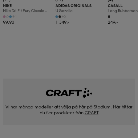
NIKE
ADIDAS ORIGINALS
CASALL
Nike Dri-Fit Fury Classic
U Gazelle
Long Rubberban
Headband
+1
+2
99,90
1 349:-
249:-
Vi har många modeller att välja på här på Stadium. Här hittar
du fler produkter från
CRAFT