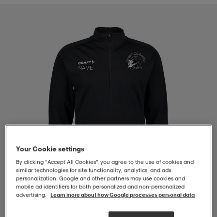
-BH
ngsskor
öjor & skjortor
ngsskor
ingsskor
ar
ingsskor
n
ingsskor
ts & toppar
or
n
kor
kor
öjor & skjortor
usskor
öjor & skjortor
skor
r
skor
n
tskor
Your Cookie settings
By clicking “Accept All Cookies”, you agree to the use of cookies and
 & klänningar
or
r & pannband
or
 & klänningar
-/Tennisskor
similar technologies for site functionality, analytics, and ads
personalization. Google and other partners may use cookies and
mobile ad identifiers for both personalized and non‑personalized
advertising.
Learn more about how Google processes personal data
r
andy-/Handbollsskor
kar & vantar
andy-/Handbollsskor
ller
ler
1
/
4