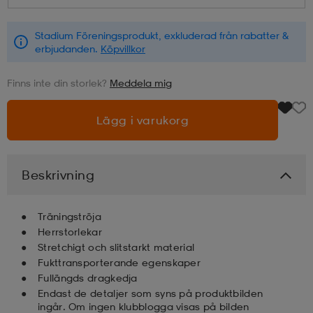
läder
lbehör
r
lbehör
kläder
Stadium Föreningsprodukt, exkluderad från rabatter &
erbjudanden.
Köpvillkor
Finns inte din storlek?
Meddela mig
asögon
äder
r
Lägg i varukorg
r
s
Beskrivning
äder
ård
äder
Träningströja
Herrstorlekar
s
s
Stretchigt och slitstarkt material
Fukttransporterande egenskaper
Fullängds dragkedja
ård
ård
Endast de detaljer som syns på produktbilden
ingår. Om ingen klubblogga visas på bilden