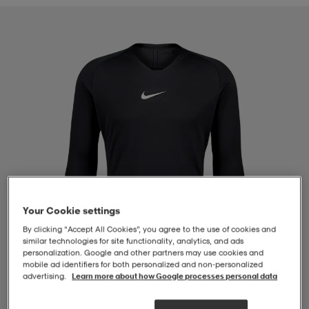
-BH
ngsskor
öjor & skjortor
ngsskor
ingsskor
ar
ingsskor
n
ingsskor
ts & toppar
or
n
kor
kor
öjor & skjortor
usskor
öjor & skjortor
skor
r
skor
n
tskor
Your Cookie settings
By clicking “Accept All Cookies”, you agree to the use of cookies and
 & klänningar
or
r & pannband
or
 & klänningar
-/Tennisskor
similar technologies for site functionality, analytics, and ads
personalization. Google and other partners may use cookies and
mobile ad identifiers for both personalized and non‑personalized
advertising.
Learn more about how Google processes personal data
r
andy-/Handbollsskor
kar & vantar
andy-/Handbollsskor
ller
ler
1
/
4