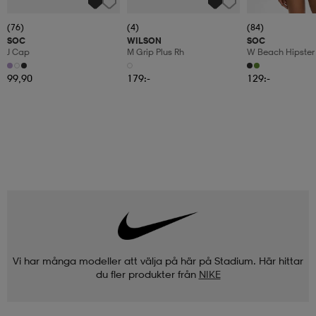
(76)
(4)
(84)
SOC
WILSON
SOC
J Cap
M Grip Plus Rh
W Beach Hipster
99,90
179:-
129:-
Vi har många modeller att välja på här på Stadium. Här hittar
du fler produkter från
NIKE