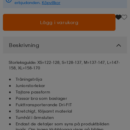
erbjudanden.
Köpvillkor
läder
lbehör
r
lbehör
kläder
Lägg i varukorg
asögon
äder
r
Beskrivning
r
s
Storleksguide: XS=122-128, S=128-137, M=137-147, L=147-
158, XL=158-170
äder
ård
äder
Träningströja
Juniorstorlekar
Tajtare passform
Passar bra som baslager
s
s
Fukttransporterande Dri-FIT
Stretchigt, följsamt material
Tumhål i ärmsluten
ård
ård
Endast de detaljer som syns på produktbilden
ingår. Om ingen klubblogga visas på bilden