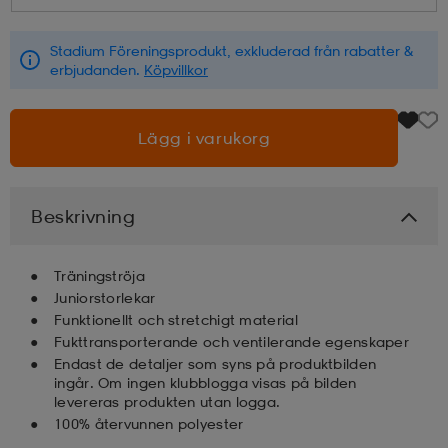
läder
lbehör
r
lbehör
kläder
Stadium Föreningsprodukt, exkluderad från rabatter &
erbjudanden.
Köpvillkor
asögon
äder
r
Lägg i varukorg
r
s
Beskrivning
äder
ård
äder
Träningströja
Juniorstorlekar
Funktionellt och stretchigt material
Fukttransporterande och ventilerande egenskaper
s
s
Endast de detaljer som syns på produktbilden
ingår. Om ingen klubblogga visas på bilden
levereras produkten utan logga.
ård
ård
100% återvunnen polyester