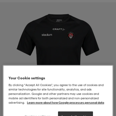
-BH
ngsskor
öjor & skjortor
ngsskor
ingsskor
ar
ingsskor
n
ingsskor
ts & toppar
or
n
kor
kor
öjor & skjortor
usskor
öjor & skjortor
skor
r
skor
n
tskor
Your Cookie settings
By clicking “Accept All Cookies”, you agree to the use of cookies and
 & klänningar
or
r & pannband
or
 & klänningar
-/Tennisskor
similar technologies for site functionality, analytics, and ads
personalization. Google and other partners may use cookies and
mobile ad identifiers for both personalized and non‑personalized
advertising.
Learn more about how Google processes personal data
r
andy-/Handbollsskor
kar & vantar
andy-/Handbollsskor
ller
ler
1
/
4