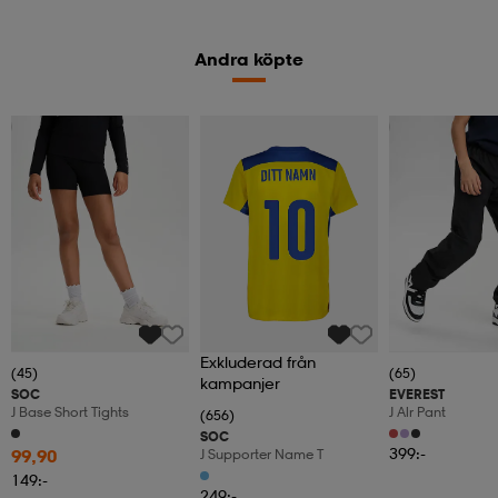
Andra köpte
Member
Kampanj -25%
Exkluderad från
(45)
(65)
kampanjer
SOC
EVEREST
J Base Short Tights
J Alr Pant
(656)
SOC
399:-
99,90
J Supporter Name T
149:-
249:-