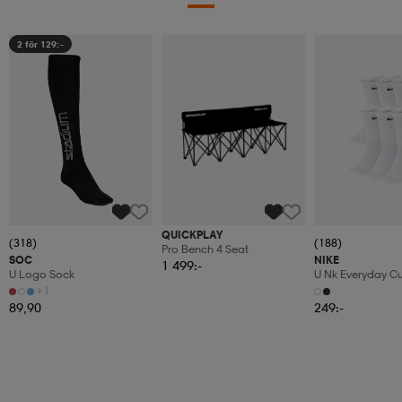
2 för 129:-
QUICKPLAY
(318)
(188)
Pro Bench 4 Seat
SOC
NIKE
1 499:-
U Logo Sock
U Nk Everyday C
6pr-Bd
+1
89,90
249:-