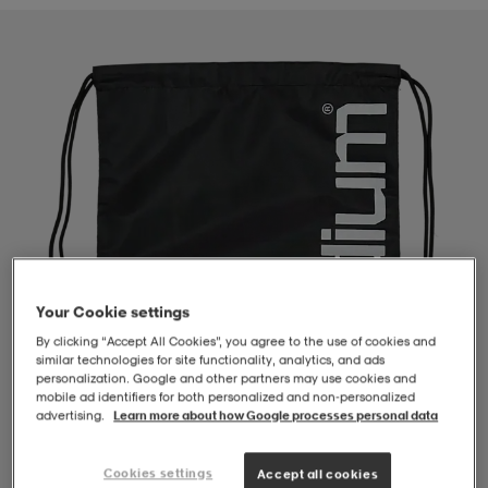
-BH
ngsskor
öjor & skjortor
ngsskor
ingsskor
ar
ingsskor
n
ingsskor
ts & toppar
or
n
kor
kor
öjor & skjortor
usskor
öjor & skjortor
skor
r
skor
n
tskor
Your Cookie settings
By clicking “Accept All Cookies”, you agree to the use of cookies and
similar technologies for site functionality, analytics, and ads
 & klänningar
or
r & pannband
or
 & klänningar
-/Tennisskor
personalization. Google and other partners may use cookies and
mobile ad identifiers for both personalized and non‑personalized
advertising.
Learn more about how Google processes personal data
r
andy-/Handbollsskor
kar & vantar
andy-/Handbollsskor
ller
ler
1
/
2
Cookies settings
Accept all cookies