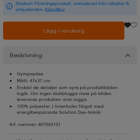
Stadium Föreningsprodukt, exkluderad från rabatter &
erbjudanden.
Köpvillkor
läder
lbehör
r
lbehör
kläder
Lägg i varukorg
asögon
äder
r
Beskrivning
r
s
Gympapåse
Mått: 47x37 cm
äder
ård
äder
Endast de detaljer som syns på produktbilden
ingår. Om ingen klubblogga visas på bilden
levereras produkten utan logga.
100% polyester | Innerfoder färgat med
s
s
energibesparande Solution Dye-teknik
Art. nummer: 407043101
ård
ård