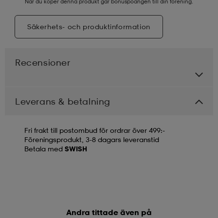
När du köper denna produkt går bonuspoängen till din förening.
Säkerhets- och produktinformation
Recensioner
Leverans & betalning
Fri frakt till postombud för ordrar över 499:-
Föreningsprodukt, 3-8 dagars leveranstid
Betala med
SWISH
Andra tittade även på