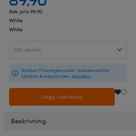
89,90
Rek. pris 99,90
White
White
Välj storlek
Välj storlek
Stadium Föreningsprodukt, exkluderad från
rabatter & erbjudanden.
Köpvillkor
Lägg i varukorg
Beskrivning