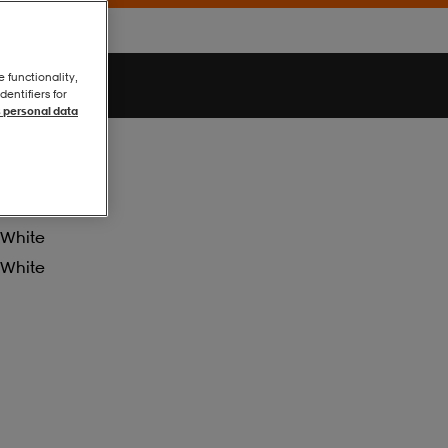
e functionality,
entifiers for
 personal data
White
White