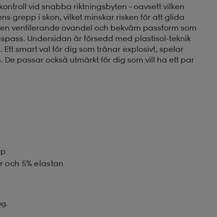
ontroll vid snabba riktningsbyten – oavsett vilken
ns grepp i skon, vilket minskar risken för att glida
ar en ventilerande ovandel och bekväm passform som
spass. Undersidan är försedd med plastisol-teknik
 Ett smart val för dig som tränar explosivt, spelar
 De passar också utmärkt för dig som vill ha ett par
pp
r och 5% elastan
ng.