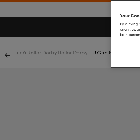
Your Cook
By clicking 
analytics, 
both person
|
Luleå Roller Derby Roller Derby
U Grip Sock Ts