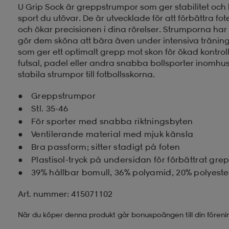
U Grip Sock är greppstrumpor som ger stabilitet och k
sport du utövar. De är utvecklade för att förbättra fote
och ökar precisionen i dina rörelser. Strumporna h
gör dem sköna att bära även under intensiva träning
som ger ett optimalt grepp mot skon för ökad kontroll.
futsal, padel eller andra snabba bollsporter inomhus.
stabila strumpor till fotbollsskorna.
Greppstrumpor
Stl. 35-46
För sporter med snabba riktningsbyten
Ventilerande material med mjuk känsla
Bra passform; sitter stadigt på foten
Plastisol-tryck på undersidan för förbättrat gre
39% hållbar bomull, 36% polyamid, 20% polyeste
Art. nummer: 415071102
När du köper denna produkt går bonuspoängen till din föreni