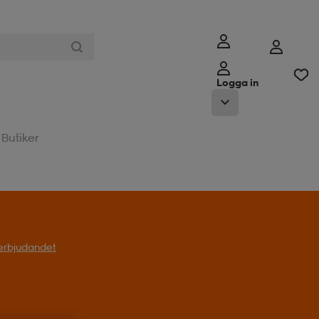
Logga in
Butiker
l erbjudandet