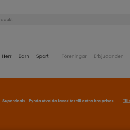
Herr
Barn
Sport
Föreningar
Erbjudanden
Superdeals – Fynda utvalda favoriter till extra bra priser.
Til