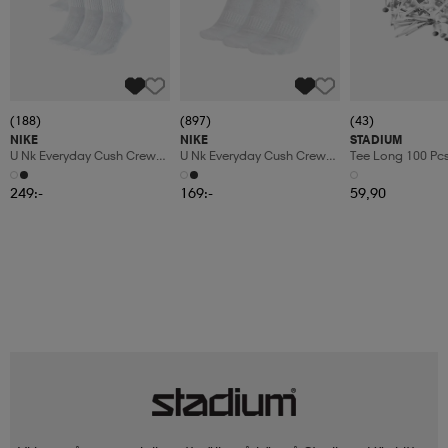
(188)
(897)
(43)
NIKE
NIKE
STADIUM
U Nk Everyday Cush Crew
U Nk Everyday Cush Crew
Tee Long 100 Pc
6pr-Bd
3pr
249:-
169:-
59,90