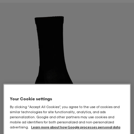
-BH
ngsskor
öjor & skjortor
ngsskor
ingsskor
ar
ingsskor
n
ingsskor
ts & toppar
or
n
kor
kor
öjor & skjortor
usskor
öjor & skjortor
skor
r
skor
n
tskor
Your Cookie settings
 & klänningar
or
r & pannband
or
 & klänningar
-/Tennisskor
By clicking “Accept All Cookies”, you agree to the use of cookies and
similar technologies for site functionality, analytics, and ads
personalization. Google and other partners may use cookies and
mobile ad identifiers for both personalized and non‑personalized
r
andy-/Handbollsskor
kar & vantar
andy-/Handbollsskor
ller
ler
advertising.
Learn more about how Google processes personal data
1
/
2