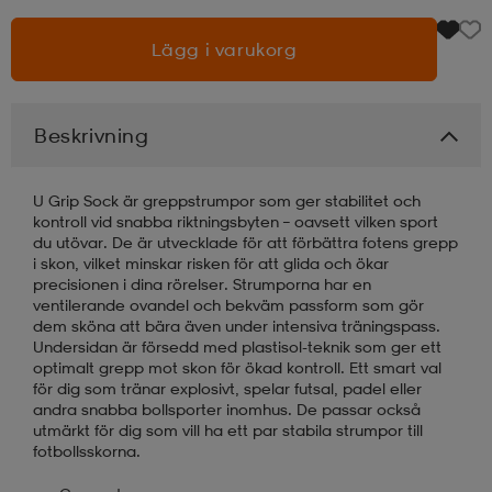
Lägg i varukorg
läder
lbehör
r
lbehör
kläder
asögon
äder
r
Beskrivning
U Grip Sock är greppstrumpor som ger stabilitet och
r
s
kontroll vid snabba riktningsbyten – oavsett vilken sport
du utövar. De är utvecklade för att förbättra fotens grepp
i skon, vilket minskar risken för att glida och ökar
precisionen i dina rörelser. Strumporna har en
äder
ård
äder
ventilerande ovandel och bekväm passform som gör
dem sköna att bära även under intensiva träningspass.
Undersidan är försedd med plastisol-teknik som ger ett
optimalt grepp mot skon för ökad kontroll. Ett smart val
s
s
för dig som tränar explosivt, spelar futsal, padel eller
andra snabba bollsporter inomhus. De passar också
utmärkt för dig som vill ha ett par stabila strumpor till
fotbollsskorna.
ård
ård