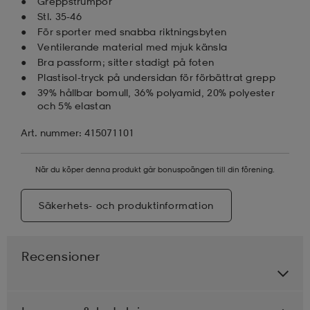
Greppstrumpor
Stl. 35-46
För sporter med snabba riktningsbyten
Ventilerande material med mjuk känsla
Bra passform; sitter stadigt på foten
Plastisol-tryck på undersidan för förbättrat grepp
39% hållbar bomull, 36% polyamid, 20% polyester
och 5% elastan
Art. nummer: 415071101
När du köper denna produkt går bonuspoängen till din förening.
Säkerhets- och produktinformation
Recensioner