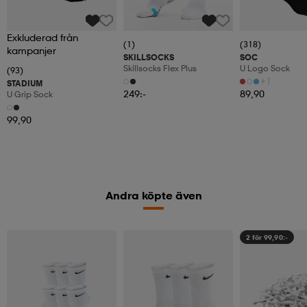
Exkluderad från
(1)
(318)
kampanjer
SKILLSOCKS
SOC
Skillsocks Flex Plus
U Logo Sock
(93)
+1
STADIUM
249:-
89,90
U Grip Sock
99,90
Andra köpte även
2 för 99,90:-