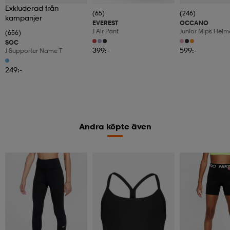
Exkluderad från
(65)
(246)
kampanjer
EVEREST
OCCANO
J Alr Pant
Junior Mips Helm
(656)
SOC
399:-
599:-
J Supporter Name T
249:-
Andra köpte även