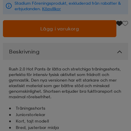
Stadium Föreningsprodukt, exkluderad från rabatter &
erbjudanden.
Köpvillkor
läder
lbehör
r
lbehör
kläder
Lägg i varukorg
asögon
äder
r
Beskrivning
r
s
Rush 2.0 Hot Pants är lätta och stretchiga träningsshorts,
perfekta för intensiv fysisk aktivitet som friidrott och
äder
ård
äder
gymnastik. Den nya versionen har ett starkare och mer
elastiskt material som ger bättre stöd och minskad
genomskinlighet. Shortsen erbjuder bra fukttransport och
maximal rörelsefrihet.
s
s
Träningsshorts
Juniorstorlekar
Kort, tajt modell
ård
ård
Bred, justerbar midja