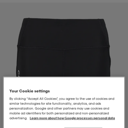
-BH
ngsskor
öjor & skjortor
ngsskor
ingsskor
ar
ingsskor
n
ingsskor
ts & toppar
or
n
kor
kor
öjor & skjortor
usskor
öjor & skjortor
skor
r
skor
n
tskor
Your Cookie settings
 & klänningar
or
r & pannband
or
 & klänningar
-/Tennisskor
By clicking “Accept All Cookies”, you agree to the use of cookies and
similar technologies for site functionality, analytics, and ads
personalization. Google and other partners may use cookies and
mobile ad identifiers for both personalized and non‑personalized
r
andy-/Handbollsskor
kar & vantar
andy-/Handbollsskor
ller
ler
advertising.
Learn more about how Google processes personal data
1
/
4