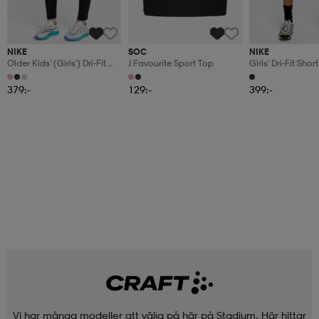
NIKE
SOC
NIKE
Older Kids' (girls') Dri-Fit
J Favourite Sport Top
Girls' Dri-Fit Sho
High-Waisted Leggings
Protection: Perio
One
379:-
129:-
399:-
Vi har många modeller att välja på här på Stadium. Här hittar