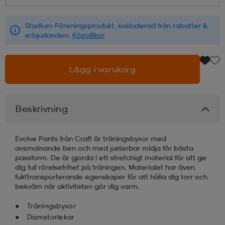
läder
lbehör
r
lbehör
kläder
Stadium Föreningsprodukt, exkluderad från rabatter &
erbjudanden.
Köpvillkor
asögon
äder
r
Lägg i varukorg
r
s
Beskrivning
äder
ård
äder
Evolve Pants från Craft är träningsbyxor med
avsmalnande ben och med justerbar midja för bästa
passform. De är gjorda i ett stretchigt material för att ge
dig full rörelsefrihet på träningen. Materialet har även
s
s
fukttransporterande egenskaper för att hålla dig torr och
bekväm när aktiviteten gör dig varm.
Träningsbyxor
ård
ård
Damstorlekar