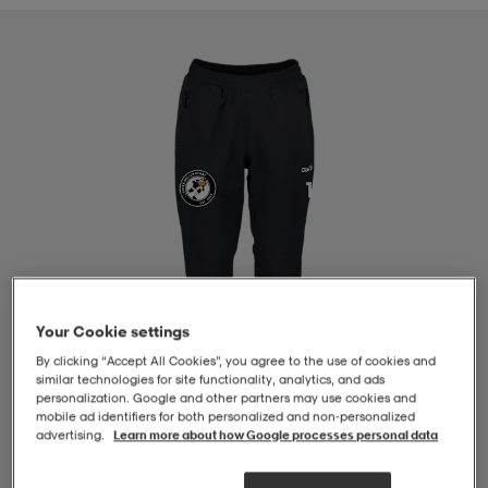
-BH
ngsskor
öjor & skjortor
ngsskor
ingsskor
ar
ingsskor
n
ingsskor
ts & toppar
or
n
kor
kor
öjor & skjortor
usskor
öjor & skjortor
skor
r
skor
n
tskor
Your Cookie settings
By clicking “Accept All Cookies”, you agree to the use of cookies and
 & klänningar
or
r & pannband
or
 & klänningar
-/Tennisskor
similar technologies for site functionality, analytics, and ads
personalization. Google and other partners may use cookies and
mobile ad identifiers for both personalized and non‑personalized
advertising.
Learn more about how Google processes personal data
r
andy-/Handbollsskor
kar & vantar
andy-/Handbollsskor
ller
ler
1
/
4