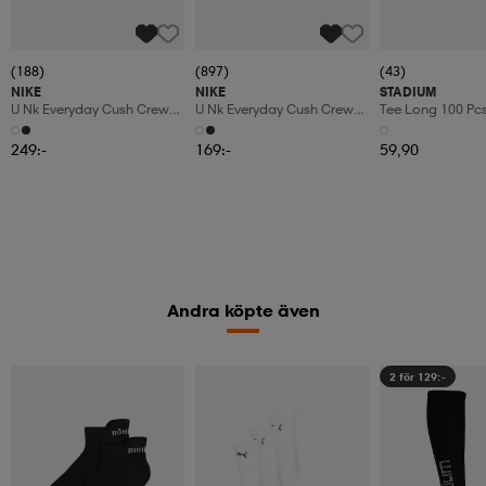
(188)
(897)
(43)
NIKE
NIKE
STADIUM
U Nk Everyday Cush Crew
U Nk Everyday Cush Crew
Tee Long 100 Pc
6pr-Bd
3pr
249:-
169:-
59,90
Andra köpte även
2 för 129:-