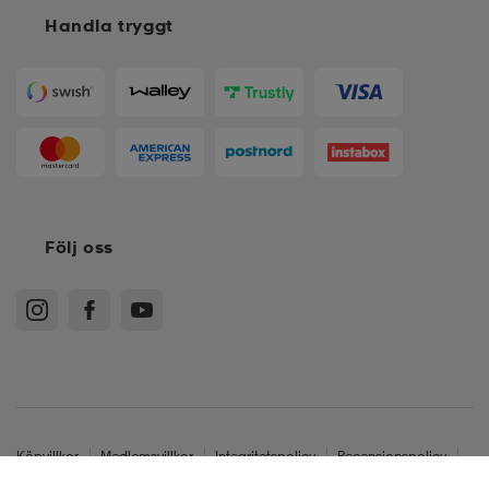
Handla tryggt
Följ oss
Köpvillkor
Medlemsvillkor
Integritetspolicy
Recensionspolicy
Cookies
Sitemap