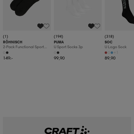
(1)
(194)
(318)
RÖHNISCH
PUMA
SOC
2-Pack Functional Sport
U Sport Socks 3p
U Logo Sock
Socks
+1
149:-
99,90
89,90