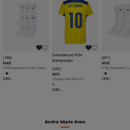
Exkluderad från
(188)
(891)
kampanjer
NIKE
NIKE
U Nk Everyday Cush Crew
U Nk Everyday C
(656)
6pr-Bd
3pr
SOC
249:-
169:-
J Supporter Name T
249:-
Andra köpte även