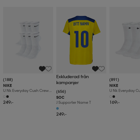
Exkluderad från
(188)
(891)
kampanjer
NIKE
NIKE
U Nk Everyday Cush Crew
U Nk Everyday C
(656)
6pr-Bd
3pr
SOC
249:-
169:-
J Supporter Name T
249:-