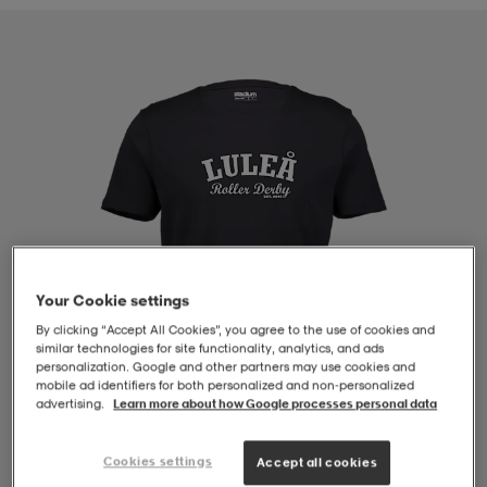
-BH
ngsskor
öjor & skjortor
ngsskor
ingsskor
ar
ingsskor
n
ingsskor
ts & toppar
or
n
kor
kor
öjor & skjortor
usskor
öjor & skjortor
skor
r
skor
n
tskor
Your Cookie settings
By clicking “Accept All Cookies”, you agree to the use of cookies and
similar technologies for site functionality, analytics, and ads
personalization. Google and other partners may use cookies and
 & klänningar
or
r & pannband
or
 & klänningar
-/Tennisskor
mobile ad identifiers for both personalized and non‑personalized
advertising.
Learn more about how Google processes personal data
r
andy-/Handbollsskor
kar & vantar
andy-/Handbollsskor
ller
ler
Cookies settings
Accept all cookies
1
/
4