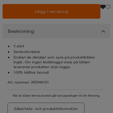
Lägg i varukorg
läder
lbehör
r
lbehör
kläder
asögon
äder
r
Beskrivning
T-shirt
r
s
Seniorstorlekar
Endast de detaljer som syns på produktbilden
ingår. Om ingen klubblogga visas på bilden
levereras produkten utan logga.
äder
ård
äder
100% hållbar bomull
Art. nummer: 392944101
s
s
När du köper denna produkt går bonuspoängen till din förening.
ård
ård
Säkerhets- och produktinformation