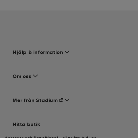
Hjälp & information
Om oss
Mer från Stadium
Hitta butik
Adresser och öppettider till alla våra butiker.