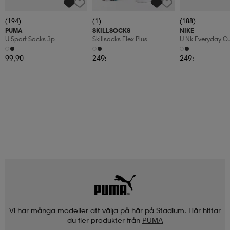
(194)
(1)
(188)
PUMA
SKILLSOCKS
NIKE
U Sport Socks 3p
Skillsocks Flex Plus
U Nk Everyday C
6pr-Bd
99,90
249:-
249:-
Vi har många modeller att välja på här på Stadium. Här hittar
du fler produkter från
PUMA