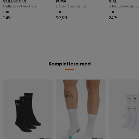
SKILLSOCKS
PUMA
NIKE
Skillsocks Flex Plus
U Sport Socks 3p
U Nk Everyday C
6pr-Bd
249:-
99,90
249:-
Komplettera med