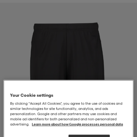
-BH
ngsskor
öjor & skjortor
ngsskor
ingsskor
ar
ingsskor
n
ingsskor
ts & toppar
or
n
kor
kor
öjor & skjortor
usskor
öjor & skjortor
skor
r
skor
n
tskor
Your Cookie settings
 & klänningar
or
r & pannband
or
 & klänningar
-/Tennisskor
By clicking “Accept All Cookies”, you agree to the use of cookies and
similar technologies for site functionality, analytics, and ads
personalization. Google and other partners may use cookies and
mobile ad identifiers for both personalized and non‑personalized
advertising.
Learn more about how Google processes personal data
r
andy-/Handbollsskor
kar & vantar
andy-/Handbollsskor
ller
ler
1
/
4