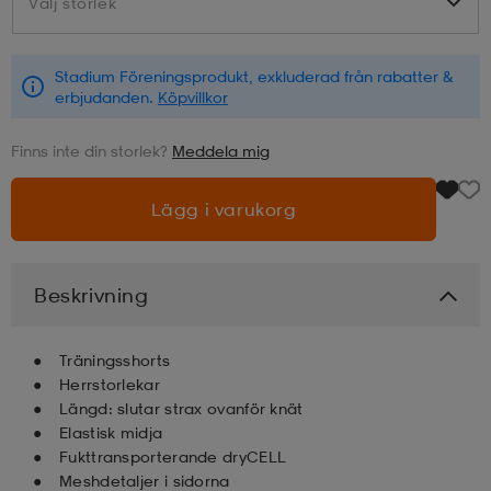
Välj storlek
Välj storlek
läder
lbehör
r
lbehör
kläder
Stadium Föreningsprodukt, exkluderad från rabatter &
erbjudanden.
Köpvillkor
asögon
äder
r
Finns inte din storlek?
Meddela mig
Lägg i varukorg
r
s
Beskrivning
äder
ård
äder
Träningsshorts
s
s
Herrstorlekar
Längd: slutar strax ovanför knät
Elastisk midja
Fukttransporterande dryCELL
ård
ård
Meshdetaljer i sidorna