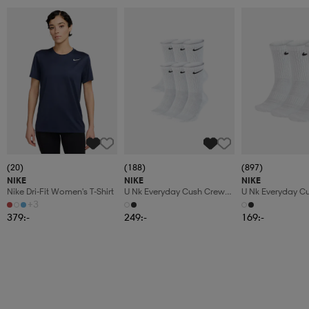
(20)
(188)
(897)
NIKE
NIKE
NIKE
Nike Dri-Fit Women's T-Shirt
U Nk Everyday Cush Crew
U Nk Everyday C
6pr-Bd
3pr
+3
379:-
249:-
169:-