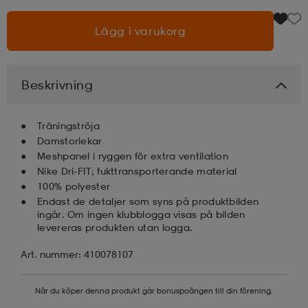
Lägg i varukorg
läder
lbehör
r
lbehör
kläder
asögon
äder
r
Beskrivning
Träningströja
r
s
Damstorlekar
Meshpanel i ryggen för extra ventilation
Nike Dri-FIT; fukttransporterande material
äder
ård
äder
100% polyester
Endast de detaljer som syns på produktbilden
ingår. Om ingen klubblogga visas på bilden
levereras produkten utan logga.
s
s
Art. nummer: 410078107
ård
ård
När du köper denna produkt går bonuspoängen till din förening.