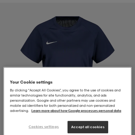
-BH
ngsskor
öjor & skjortor
ngsskor
ingsskor
ar
ingsskor
n
ingsskor
ts & toppar
or
n
kor
kor
öjor & skjortor
usskor
öjor & skjortor
skor
r
skor
n
tskor
Your Cookie settings
By clicking “Accept All Cookies”, you agree to the use of cookies and
similar technologies for site functionality, analytics, and ads
personalization. Google and other partners may use cookies and
 & klänningar
or
r & pannband
or
 & klänningar
-/Tennisskor
mobile ad identifiers for both personalized and non‑personalized
advertising.
Learn more about how Google processes personal data
r
andy-/Handbollsskor
kar & vantar
andy-/Handbollsskor
ller
ler
Cookies settings
Accept all cookies
1
/
4