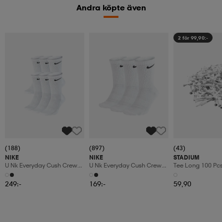
Andra köpte även
2 för 99,90:-
(188)
(897)
(43)
NIKE
NIKE
STADIUM
U Nk Everyday Cush Crew
U Nk Everyday Cush Crew
Tee Long 100 Pc
6pr-Bd
3pr
249:-
169:-
59,90