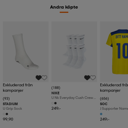
Andra köpte
Exkluderad från
Exkluderad frå
(188)
kampanjer
kampanjer
NIKE
U Nk Everyday Cush Crew
(93)
(656)
6pr-Bd
STADIUM
SOC
249:-
U Grip Sock
J Supporter Nam
99,90
249:-