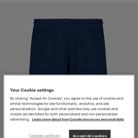
-BH
ngsskor
öjor & skjortor
ngsskor
ingsskor
ar
ingsskor
n
ingsskor
ts & toppar
or
n
kor
kor
öjor & skjortor
usskor
öjor & skjortor
skor
r
skor
n
tskor
Your Cookie settings
By clicking “Accept All Cookies”, you agree to the use of cookies and
similar technologies for site functionality, analytics, and ads
 & klänningar
or
r & pannband
or
 & klänningar
-/Tennisskor
personalization. Google and other partners may use cookies and
mobile ad identifiers for both personalized and non‑personalized
advertising.
Learn more about how Google processes personal data
r
andy-/Handbollsskor
kar & vantar
andy-/Handbollsskor
ller
ler
1
/
4
Cookies settings
Accept all cookies