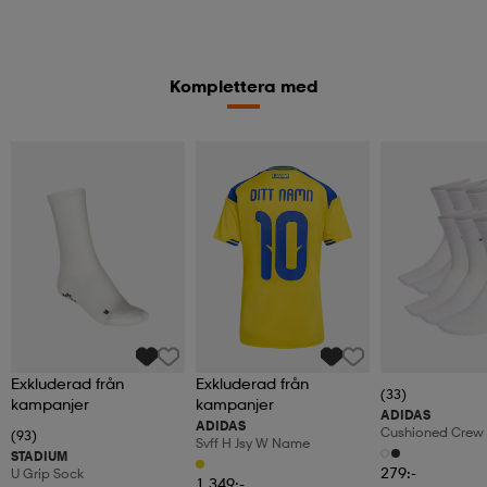
Komplettera med
Exkluderad från
Exkluderad från
(33)
kampanjer
kampanjer
ADIDAS
ADIDAS
Cushioned Crew 
(93)
Svff H Jsy W Name
Pair Pack
STADIUM
279:-
U Grip Sock
1 349:-