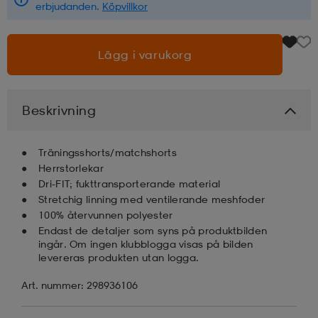
erbjudanden.
Köpvillkor
läder
lbehör
r
lbehör
kläder
Lägg i varukorg
asögon
äder
r
Beskrivning
r
s
Träningsshorts/matchshorts
Herrstorlekar
Dri-FIT; fukttransporterande material
äder
ård
äder
Stretchig linning med ventilerande meshfoder
100% återvunnen polyester
Endast de detaljer som syns på produktbilden
ingår. Om ingen klubblogga visas på bilden
s
s
levereras produkten utan logga.
Art. nummer: 298936106
ård
ård