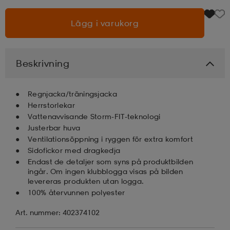
Lägg i varukorg
läder
lbehör
r
lbehör
kläder
asögon
äder
r
Beskrivning
Regnjacka/träningsjacka
r
s
Herrstorlekar
Vattenavvisande Storm-FIT-teknologi
Justerbar huva
äder
ård
äder
Ventilationsöppning i ryggen för extra komfort
Sidofickor med dragkedja
Endast de detaljer som syns på produktbilden
ingår. Om ingen klubblogga visas på bilden
s
s
levereras produkten utan logga.
100% återvunnen polyester
Art. nummer: 402374102
ård
ård