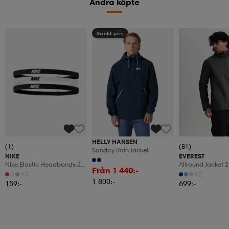
Andra köpte
Sänkt pris
Kampanj -25%
HELLY HANSEN
(1)
(81)
Sandoy Rain Jacket
NIKE
EVEREST
Nike Elastic Headbands 2.0
Allround Jacket 2
Från 1 440:-
3 Pk
Regnjacka, Herr
+3
+2
1 800:-
159:-
699:-