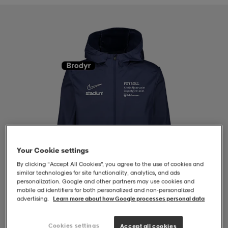
-BH
ngsskor
öjor & skjortor
ngsskor
ingsskor
ar
ingsskor
n
ingsskor
ts & toppar
or
n
kor
kor
öjor & skjortor
usskor
öjor & skjortor
skor
r
skor
n
tskor
Your Cookie settings
By clicking “Accept All Cookies”, you agree to the use of cookies and
 & klänningar
or
r & pannband
or
 & klänningar
-/Tennisskor
similar technologies for site functionality, analytics, and ads
personalization. Google and other partners may use cookies and
mobile ad identifiers for both personalized and non‑personalized
advertising.
Learn more about how Google processes personal data
r
andy-/Handbollsskor
kar & vantar
andy-/Handbollsskor
ller
ler
1
/
4
Cookies settings
Accept all cookies