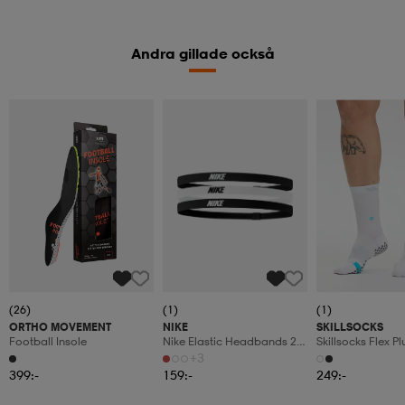
Andra gillade också
(26)
(1)
(1)
ORTHO MOVEMENT
NIKE
SKILLSOCKS
Football Insole
Nike Elastic Headbands 2.0
Skillsocks Flex Pl
3 Pk
+3
399:-
159:-
249:-