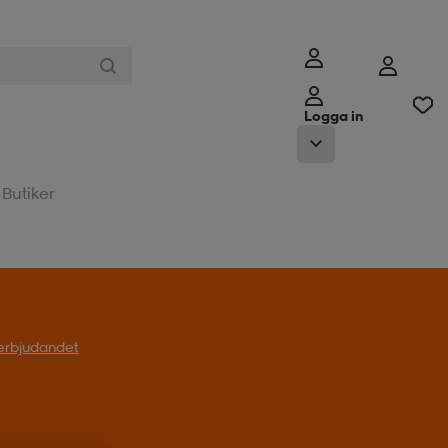
Logga in
Butiker
l erbjudandet