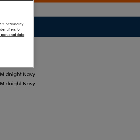
e functionality,
entifiers for
 personal data
Midnight Navy
Midnight Navy