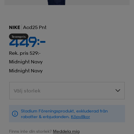
NIKE
Acd25 Pnt
Teampris
449:-
Rek. pris 529:-
Midnight Navy
Midnight Navy
Välj storlek
Välj storlek
Stadium Föreningsprodukt, exkluderad från
rabatter & erbjudanden.
Köpvillkor
Finns inte din storlek?
Meddela mig