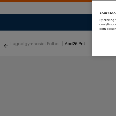
Your Cook
By clicking 
analytics, 
both person
|
Lugnetgymnasiet Fotboll
Acd25 Pnt