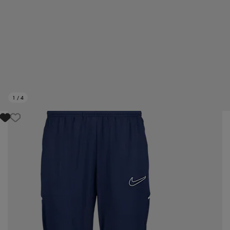
1
/
4