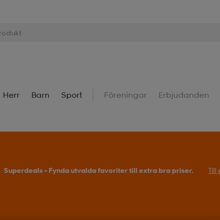
Herr
Barn
Sport
Föreningar
Erbjudanden
Superdeals – Fynda utvalda favoriter till extra bra priser.
Til