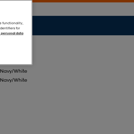
e functionality,
entifiers for
 personal data
Navy/white
Navy/white