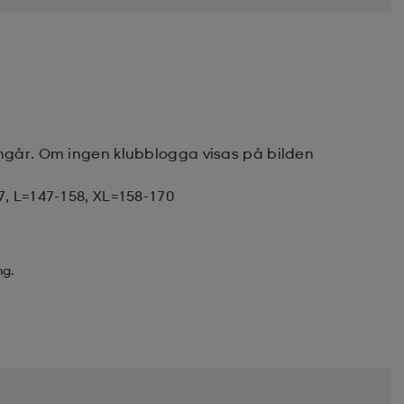
ingår. Om ingen klubblogga visas på bilden
7, L=147-158, XL=158-170
ng.