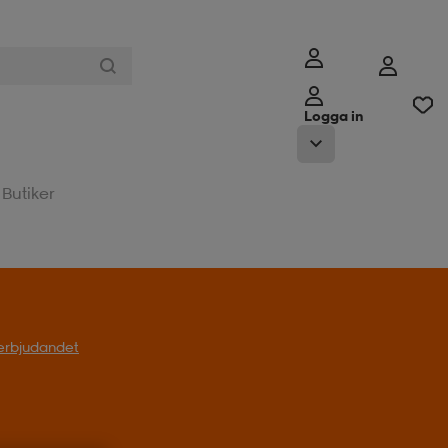
Logga in
Butiker
l erbjudandet