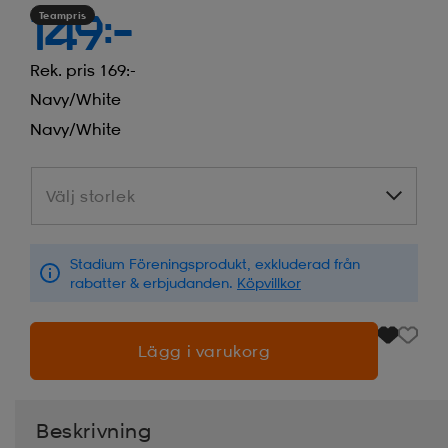
Teampris
149:-
Rek. pris 169:-
Navy/white
Navy/white
Välj storlek
Välj storlek
Stadium Föreningsprodukt, exkluderad från
rabatter & erbjudanden.
Köpvillkor
Lägg i varukorg
Beskrivning