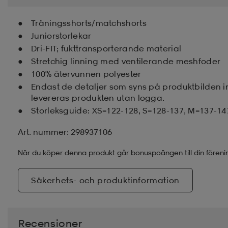
Träningsshorts/matchshorts
Juniorstorlekar
Dri-FIT; fukttransporterande material
Stretchig linning med ventilerande meshfoder
100% återvunnen polyester
Endast de detaljer som syns på produktbilden 
levereras produkten utan logga.
Storleksguide: XS=122-128, S=128-137, M=137-14
Art. nummer: 298937106
När du köper denna produkt går bonuspoängen till din föreni
Säkerhets- och produktinformation
Recensioner