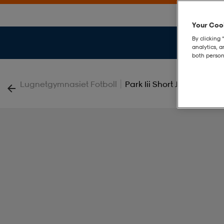
Your Cook
By clicking 
analytics, 
both person
|
Lugnetgymnasiet Fotboll
Park Iii Short Jr