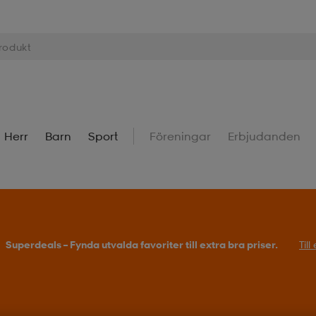
Herr
Barn
Sport
Föreningar
Erbjudanden
Superdeals – Fynda utvalda favoriter till extra bra priser.
Til