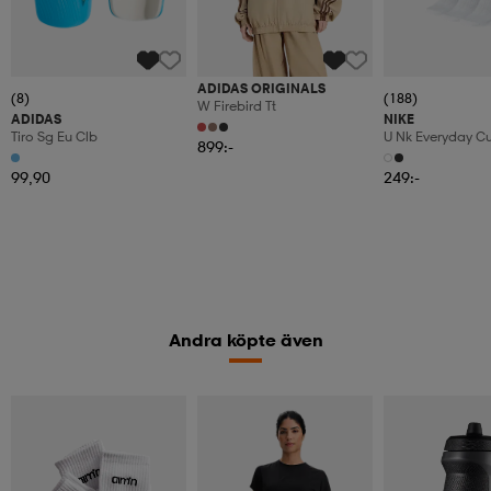
ADIDAS ORIGINALS
(8)
(188)
W Firebird Tt
ADIDAS
NIKE
Tiro Sg Eu Clb
U Nk Everyday C
899:-
6pr-Bd
99,90
249:-
Andra köpte även