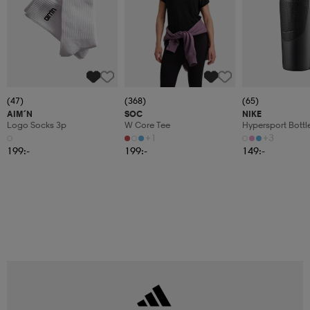
(47)
(368)
(65)
AIM´N
SOC
NIKE
Logo Socks 3p
W Core Tee
Hypersport Bottl
+1
+3
199:-
199:-
149:-