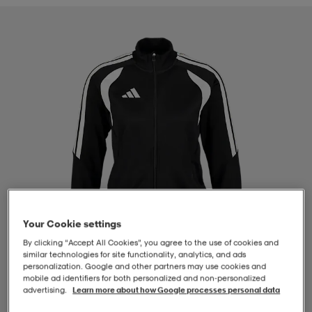
-BH
ngsskor
öjor & skjortor
ngsskor
ingsskor
ar
ingsskor
n
ingsskor
ts & toppar
or
n
kor
kor
öjor & skjortor
usskor
öjor & skjortor
skor
r
skor
n
tskor
Your Cookie settings
 & klänningar
or
r & pannband
or
 & klänningar
-/Tennisskor
By clicking “Accept All Cookies”, you agree to the use of cookies and
similar technologies for site functionality, analytics, and ads
personalization. Google and other partners may use cookies and
mobile ad identifiers for both personalized and non‑personalized
r
andy-/Handbollsskor
kar & vantar
andy-/Handbollsskor
ller
ler
advertising.
Learn more about how Google processes personal data
1
/
4