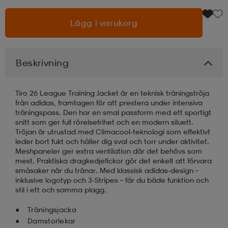
Lägg i varukorg
läder
lbehör
r
lbehör
kläder
asögon
äder
r
Beskrivning
Tiro 26 League Training Jacket är en teknisk träningströja
r
s
från adidas, framtagen för att prestera under intensiva
träningspass. Den har en smal passform med ett sportigt
snitt som ger full rörelsefrihet och en modern siluett.
Tröjan är utrustad med Climacool-teknologi som effektivt
äder
ård
äder
leder bort fukt och håller dig sval och torr under aktivitet.
Meshpaneler ger extra ventilation där det behövs som
mest. Praktiska dragkedjefickor gör det enkelt att förvara
småsaker när du tränar. Med klassisk adidas-design –
s
s
inklusive logotyp och 3-Stripes – får du både funktion och
stil i ett och samma plagg.
Träningsjacka
ård
ård
Damstorlekar