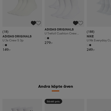
ADIDAS ORIGINALS
(18)
(188)
U Trefoil Cushion Crew
ADIDAS ORIGINALS
NIKE
Socks 6 Pairs
U 3s Crew S 3p
U Nk Everyday C
279:-
6pr-Bd
149:-
249:-
Andra köpte även
Sänkt pris