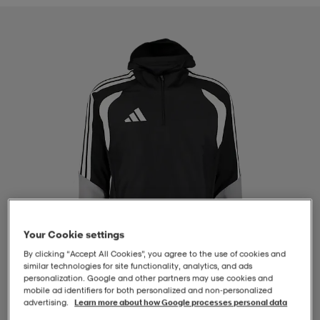
-BH
ngsskor
öjor & skjortor
ngsskor
ingsskor
ar
ingsskor
n
ingsskor
ts & toppar
or
n
kor
kor
öjor & skjortor
usskor
öjor & skjortor
skor
r
skor
n
tskor
Your Cookie settings
 & klänningar
or
r & pannband
or
 & klänningar
-/Tennisskor
By clicking “Accept All Cookies”, you agree to the use of cookies and
similar technologies for site functionality, analytics, and ads
personalization. Google and other partners may use cookies and
mobile ad identifiers for both personalized and non‑personalized
r
andy-/Handbollsskor
kar & vantar
andy-/Handbollsskor
ller
ler
advertising.
Learn more about how Google processes personal data
1
/
4