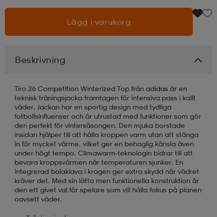
Lägg i varukorg
läder
lbehör
r
lbehör
kläder
asögon
äder
r
Beskrivning
Tiro 26 Competition Winterized Top från adidas är en
r
s
teknisk träningsjacka framtagen för intensiva pass i kallt
väder. Jackan har en sportig design med tydliga
fotbollsinfluenser och är utrustad med funktioner som gör
den perfekt för vintersäsongen. Den mjuka borstade
äder
ård
äder
insidan hjälper till att hålla kroppen varm utan att stänga
in för mycket värme, vilket ger en behaglig känsla även
under högt tempo. Climawarm-teknologin bidrar till att
bevara kroppsvärmen när temperaturen sjunker. En
s
s
integrerad balaklava i kragen ger extra skydd när vädret
kräver det. Med sin lätta men funktionella konstruktion är
den ett givet val för spelare som vill hålla fokus på planen
oavsett väder.
ård
ård