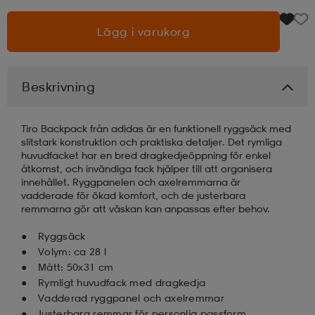
Lägg i varukorg
läder
lbehör
r
lbehör
kläder
asögon
äder
r
Beskrivning
Tiro Backpack från adidas är en funktionell ryggsäck med
r
s
slitstark konstruktion och praktiska detaljer. Det rymliga
huvudfacket har en bred dragkedjeöppning för enkel
åtkomst, och invändiga fack hjälper till att organisera
innehållet. Ryggpanelen och axelremmarna är
äder
ård
äder
vadderade för ökad komfort, och de justerbara
remmarna gör att väskan kan anpassas efter behov.
Ryggsäck
s
s
Volym: ca 28 l
Mått: 50x31 cm
Rymligt huvudfack med dragkedja
ård
ård
Vadderad ryggpanel och axelremmar
Justerbara remmar för personlig passform