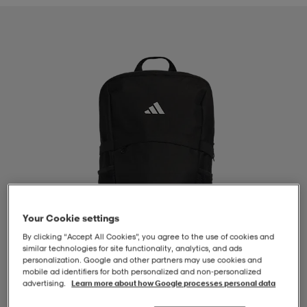
-BH
ngsskor
öjor & skjortor
ngsskor
ingsskor
ar
ingsskor
n
ingsskor
ts & toppar
or
n
kor
kor
öjor & skjortor
usskor
öjor & skjortor
skor
r
skor
n
tskor
Your Cookie settings
 & klänningar
or
r & pannband
or
 & klänningar
-/Tennisskor
By clicking “Accept All Cookies”, you agree to the use of cookies and
similar technologies for site functionality, analytics, and ads
personalization. Google and other partners may use cookies and
mobile ad identifiers for both personalized and non‑personalized
r
andy-/Handbollsskor
kar & vantar
andy-/Handbollsskor
ller
ler
advertising.
Learn more about how Google processes personal data
1
/
3