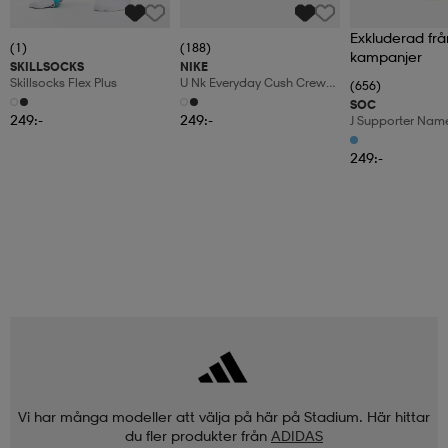
Exkluderad frå
(1)
(188)
kampanjer
SKILLSOCKS
NIKE
Skillsocks Flex Plus
U Nk Everyday Cush Crew
(656)
6pr-Bd
SOC
249:-
249:-
J Supporter Nam
249:-
Vi har många modeller att välja på här på Stadium. Här hittar
du fler produkter från
ADIDAS