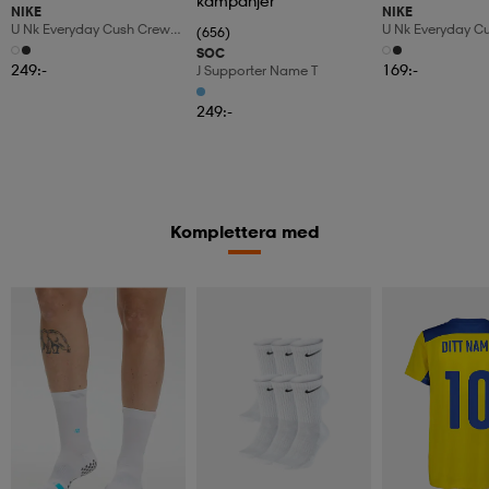
kampanjer
NIKE
NIKE
U Nk Everyday Cush Crew
U Nk Everyday C
(656)
6pr-Bd
3pr
SOC
249:-
169:-
J Supporter Name T
249:-
Komplettera med