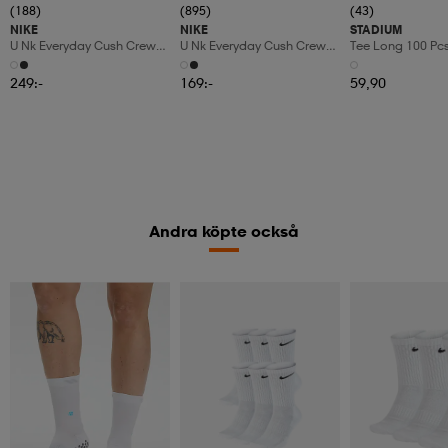
(188)
(895)
(43)
NIKE
NIKE
STADIUM
U Nk Everyday Cush Crew
U Nk Everyday Cush Crew
Tee Long 100 Pc
6pr-Bd
3pr
249:-
169:-
59,90
Andra köpte också