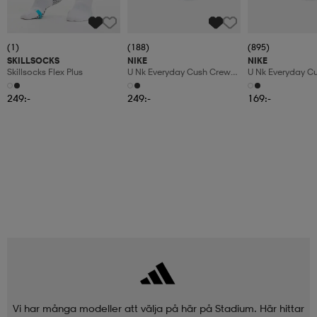
(1)
(188)
(895)
SKILLSOCKS
NIKE
NIKE
Skillsocks Flex Plus
U Nk Everyday Cush Crew
U Nk Everyday C
6pr-Bd
3pr
249:-
249:-
169:-
Vi har många modeller att välja på här på Stadium. Här hittar