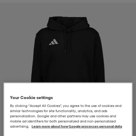
-BH
ngsskor
öjor & skjortor
ngsskor
ingsskor
ar
ingsskor
n
ingsskor
ts & toppar
or
n
kor
kor
öjor & skjortor
usskor
öjor & skjortor
skor
r
skor
n
tskor
Your Cookie settings
 & klänningar
or
r & pannband
or
 & klänningar
-/Tennisskor
By clicking “Accept All Cookies”, you agree to the use of cookies and
similar technologies for site functionality, analytics, and ads
personalization. Google and other partners may use cookies and
mobile ad identifiers for both personalized and non‑personalized
r
andy-/Handbollsskor
kar & vantar
andy-/Handbollsskor
ller
ler
advertising.
Learn more about how Google processes personal data
1
/
4