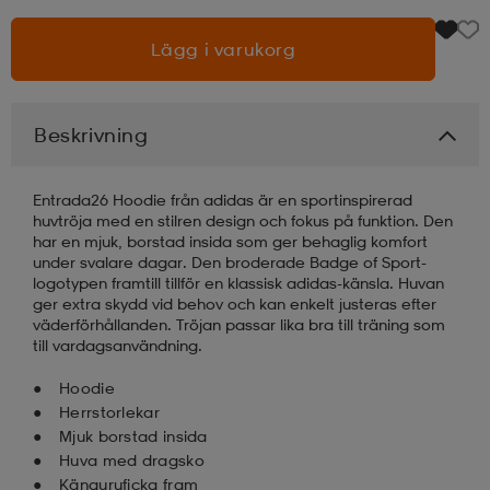
Lägg i varukorg
läder
lbehör
r
lbehör
kläder
asögon
äder
r
Beskrivning
Entrada26 Hoodie från adidas är en sportinspirerad
r
s
huvtröja med en stilren design och fokus på funktion. Den
har en mjuk, borstad insida som ger behaglig komfort
under svalare dagar. Den broderade Badge of Sport-
logotypen framtill tillför en klassisk adidas-känsla. Huvan
äder
ård
äder
ger extra skydd vid behov och kan enkelt justeras efter
väderförhållanden. Tröjan passar lika bra till träning som
till vardagsanvändning.
s
s
Hoodie
Herrstorlekar
Mjuk borstad insida
ård
ård
Huva med dragsko
Känguruficka fram