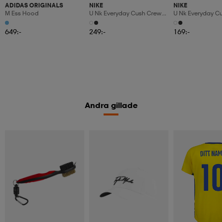
ADIDAS ORIGINALS
NIKE
NIKE
M Ess Hood
U Nk Everyday Cush Crew
U Nk Everyday C
6pr-Bd
3pr
649:-
249:-
169:-
Andra gillade