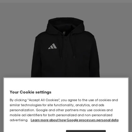
-BH
ngsskor
öjor & skjortor
ngsskor
ingsskor
ar
ingsskor
n
ingsskor
ts & toppar
or
n
kor
kor
öjor & skjortor
usskor
öjor & skjortor
skor
r
skor
n
tskor
Your Cookie settings
 & klänningar
or
r & pannband
or
 & klänningar
-/Tennisskor
By clicking “Accept All Cookies”, you agree to the use of cookies and
similar technologies for site functionality, analytics, and ads
personalization. Google and other partners may use cookies and
mobile ad identifiers for both personalized and non‑personalized
advertising.
Learn more about how Google processes personal data
r
andy-/Handbollsskor
kar & vantar
andy-/Handbollsskor
ller
ler
1
/
4