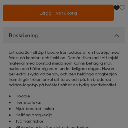
Lägg i varukorg
läder
lbehör
r
lbehör
kläder
asögon
äder
r
Beskrivning
Entrada 26 Full Zip Hoodie från adidas är en huvtröja med
r
s
fokus på komfort och funktion. Den är tillverkad i ett mjukt
material med borstad insida som känns behaglig mot
huden och håller dig varm under kyligare dagar. Huvan
ger extra skydd vid behov, och den hellånga dragkedjan
äder
ård
äder
framtill gör tröjan enkel att ta av och på. En broderad
adidas-logotyp på bröstet sätter en tydlig sportidentitet.
Hoodie
s
s
Herrstorlekar
Mjuk borstad insida
Hellång dragkedja
ård
ård
Två framfickor
Ribbad mudd i ärmslut och nederkant