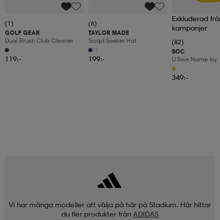
Exkluderad frå
(1)
(6)
kampanjer
GOLF GEAR
TAYLOR MADE
Dual Brush Club Cleaner
Script Seeker Hat
(82)
SOC
119:-
199:-
U Swe Name Jsy
349:-
Vi har många modeller att välja på här på Stadium. Här hittar
du fler produkter från
ADIDAS