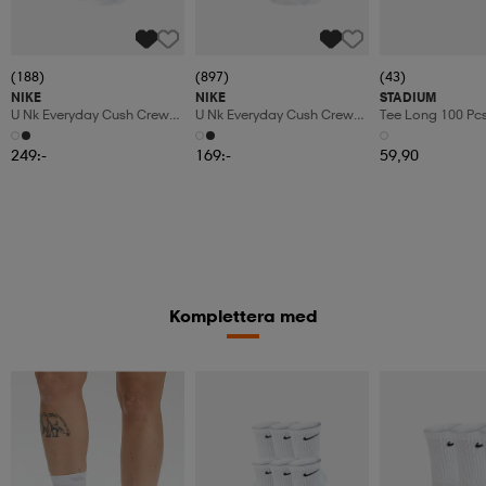
(188)
(897)
(43)
NIKE
NIKE
STADIUM
U Nk Everyday Cush Crew
U Nk Everyday Cush Crew
Tee Long 100 Pc
6pr-Bd
3pr
249:-
169:-
59,90
Komplettera med