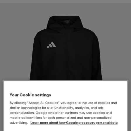
-BH
ngsskor
öjor & skjortor
ngsskor
ingsskor
ar
ingsskor
n
ingsskor
ts & toppar
or
n
kor
kor
öjor & skjortor
usskor
öjor & skjortor
skor
r
skor
n
tskor
Your Cookie settings
 & klänningar
or
r & pannband
or
 & klänningar
-/Tennisskor
By clicking “Accept All Cookies”, you agree to the use of cookies and
similar technologies for site functionality, analytics, and ads
personalization. Google and other partners may use cookies and
mobile ad identifiers for both personalized and non‑personalized
r
andy-/Handbollsskor
kar & vantar
andy-/Handbollsskor
ller
ler
advertising.
Learn more about how Google processes personal data
1
/
4