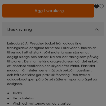
Lägg i varukorg
läder
lbehör
r
lbehör
kläder
asögon
äder
r
Beskrivning
Entrada 26 All Weather Jacket från adidas är en
r
s
träningsjacka designad för fotboll i alla väder. Jackan är
tillverkad i ett slitstarkt vävt material som står emot
dagligt slitage och passar lika bra vid träning som på väg
till planen. Den har hellång dragkedja som gör det enkelt
äder
ård
äder
att anpassa ventilation och skydd efter väder. Elastiska
muddar i ärmsluten ger en tät och bekväm passform,
och två sidofickor ger praktisk förvaring. Den tryckta
adidas-logotypen på bröstet sätter en sportig prägel på
s
s
designen.
Jacka
Herrstorlekar
ård
ård
Vind- och vattenavvisande yttertyg