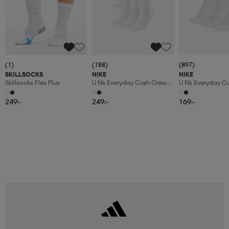
(1)
(188)
(897)
SKILLSOCKS
NIKE
NIKE
Skillsocks Flex Plus
U Nk Everyday Cush Crew
U Nk Everyday C
6pr-Bd
3pr
249:-
249:-
169:-