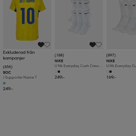
Exkluderad från
(188)
(897)
kampanjer
NIKE
NIKE
U Nk Everyday Cush Crew
U Nk Everyday C
(656)
6pr-Bd
3pr
SOC
249:-
169:-
J Supporter Name T
249:-