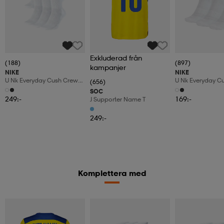
Exkluderad från
(188)
(897)
kampanjer
NIKE
NIKE
U Nk Everyday Cush Crew
U Nk Everyday C
(656)
6pr-Bd
3pr
SOC
249:-
169:-
J Supporter Name T
249:-
Komplettera med