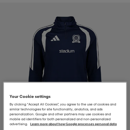
-BH
ngsskor
öjor & skjortor
ngsskor
ingsskor
ar
ingsskor
n
ingsskor
ts & toppar
or
n
kor
kor
öjor & skjortor
usskor
öjor & skjortor
skor
r
skor
n
tskor
Your Cookie settings
 & klänningar
or
r & pannband
or
 & klänningar
-/Tennisskor
By clicking “Accept All Cookies”, you agree to the use of cookies and
similar technologies for site functionality, analytics, and ads
personalization. Google and other partners may use cookies and
mobile ad identifiers for both personalized and non‑personalized
r
andy-/Handbollsskor
kar & vantar
andy-/Handbollsskor
ller
ler
advertising.
Learn more about how Google processes personal data
1
/
4