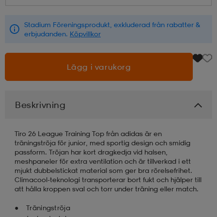
läder
lbehör
r
lbehör
kläder
Stadium Föreningsprodukt, exkluderad från rabatter &
erbjudanden.
Köpvillkor
asögon
äder
r
Lägg i varukorg
r
s
Beskrivning
äder
ård
äder
Tiro 26 League Training Top från adidas är en
träningströja för junior, med sportig design och smidig
passform. Tröjan har kort dragkedja vid halsen,
meshpaneler för extra ventilation och är tillverkad i ett
s
s
mjukt dubbelstickat material som ger bra rörelsefrihet.
Climacool-teknologi transporterar bort fukt och hjälper till
att hålla kroppen sval och torr under träning eller match.
ård
ård
Träningströja