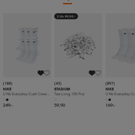
2 för 99,90:-
(188)
(43)
(897)
NIKE
STADIUM
NIKE
U Nk Everyday Cush Crew
Tee Long 100 Pcs
U Nk Everyday C
6pr-Bd
3pr
249:-
59,90
169:-