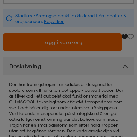
läder
lbehör
r
lbehör
kläder
Stadium Föreningsprodukt, exkluderad från rabatter &
erbjudanden.
Köpvillkor
asögon
äder
r
Lägg i varukorg
r
s
Beskrivning
äder
ård
äder
Den här träningströjan från adidas är designad för
spelare som vill hålla tempot uppe – oavsett väder. Den
är tillverkad i ett dubbelstickat funktionsmaterial med
CLIMACOOL-teknologi som effektivt transporterar bort
s
s
svett och håller dig torr under intensiva träningspass.
Ventilerande meshpaneler på strategiska ställen ger
extra luftgenomströmning där det behövs som mest.
Tröjan har en smal passform som sitter nära kroppen
ård
ård
utan att begränsa rörelsen. Den korta dragkedjan vid
halsen gör det enkelt att reglera temperaturen – perfekt