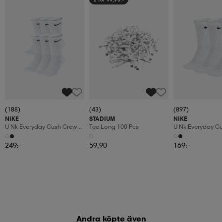
(188)
(43)
(897)
NIKE
STADIUM
NIKE
U Nk Everyday Cush Crew
Tee Long 100 Pcs
U Nk Everyday C
6pr-Bd
3pr
249:-
59,90
169:-
Andra köpte även