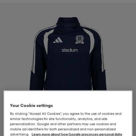
-BH
ngsskor
öjor & skjortor
ngsskor
ingsskor
ar
ingsskor
n
ingsskor
ts & toppar
or
n
kor
kor
öjor & skjortor
usskor
öjor & skjortor
skor
r
skor
n
tskor
 & klänningar
or
r & pannband
or
 & klänningar
-/Tennisskor
Your Cookie settings
By clicking “Accept All Cookies”, you agree to the use of cookies and
similar technologies for site functionality, analytics, and ads
personalization. Google and other partners may use cookies and
r
andy-/Handbollsskor
kar & vantar
andy-/Handbollsskor
ller
ler
mobile ad identifiers for both personalized and non‑personalized
1
/
4
advertising.
Learn more about how Google processes personal data