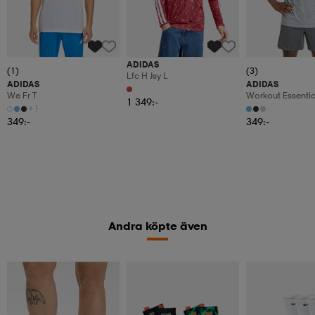
ADIDAS
(1)
(3)
Lfc H Jsy L
ADIDAS
ADIDAS
We Fr T
Workout Essentia
1 349:-
+1
349:-
349:-
Andra köpte även