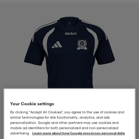
-BH
ngsskor
öjor & skjortor
ngsskor
ingsskor
ar
ingsskor
n
ingsskor
ts & toppar
or
n
kor
kor
öjor & skjortor
usskor
öjor & skjortor
skor
r
skor
n
tskor
Your Cookie settings
 & klänningar
or
r & pannband
or
 & klänningar
-/Tennisskor
By clicking “Accept All Cookies”, you agree to the use of cookies and
similar technologies for site functionality, analytics, and ads
personalization. Google and other partners may use cookies and
mobile ad identifiers for both personalized and non‑personalized
r
andy-/Handbollsskor
kar & vantar
andy-/Handbollsskor
ller
ler
advertising.
Learn more about how Google processes personal data
1
/
4