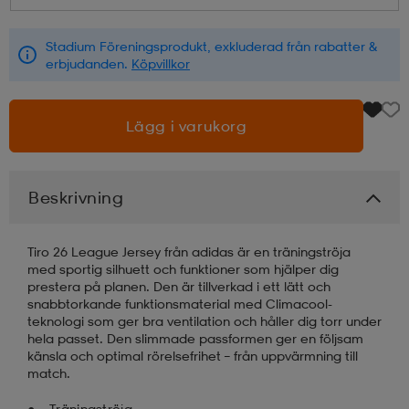
läder
lbehör
r
lbehör
kläder
Stadium Föreningsprodukt, exkluderad från rabatter &
erbjudanden.
Köpvillkor
asögon
äder
r
Lägg i varukorg
r
s
Beskrivning
äder
ård
äder
Tiro 26 League Jersey från adidas är en träningströja
med sportig silhuett och funktioner som hjälper dig
prestera på planen. Den är tillverkad i ett lätt och
snabbtorkande funktionsmaterial med Climacool-
s
s
teknologi som ger bra ventilation och håller dig torr under
hela passet. Den slimmade passformen ger en följsam
känsla och optimal rörelsefrihet – från uppvärmning till
match.
ård
ård
Träningströja