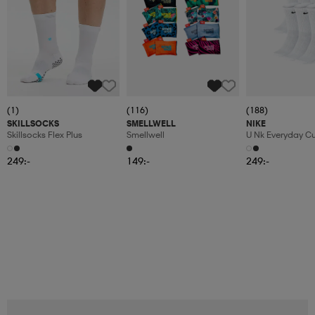
(1)
(116)
(188)
SKILLSOCKS
SMELLWELL
NIKE
Skillsocks Flex Plus
Smellwell
U Nk Everyday C
6pr-Bd
249:-
149:-
249:-