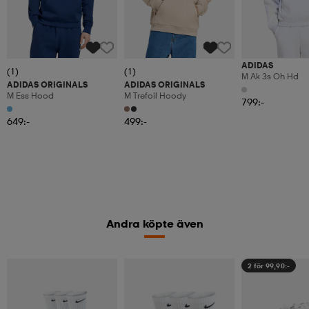
ADIDAS
(1)
(1)
M Ak 3s Oh Hd
ADIDAS ORIGINALS
ADIDAS ORIGINALS
M Ess Hood
M Trefoil Hoody
799:-
649:-
499:-
Andra köpte även
2 för 99,90:-