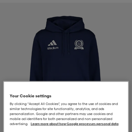
-BH
ngsskor
öjor & skjortor
ngsskor
ingsskor
ar
ingsskor
n
ingsskor
ts & toppar
or
n
kor
kor
öjor & skjortor
usskor
öjor & skjortor
skor
r
skor
n
tskor
Your Cookie settings
 & klänningar
or
r & pannband
or
 & klänningar
-/Tennisskor
By clicking “Accept All Cookies”, you agree to the use of cookies and
similar technologies for site functionality, analytics, and ads
personalization. Google and other partners may use cookies and
mobile ad identifiers for both personalized and non‑personalized
r
andy-/Handbollsskor
kar & vantar
andy-/Handbollsskor
ller
ler
advertising.
Learn more about how Google processes personal data
1
/
4