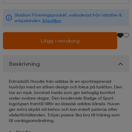
läder
lbehör
r
lbehör
kläder
Stadium Föreningsprodukt, exkluderad från rabatter &
erbjudanden.
Köpvillkor
asögon
äder
r
Lägg i varukorg
r
s
Beskrivning
äder
ård
äder
Entrada26 Hoodie från adidas är en sportinspirerad
huvtröja med en stilren design och fokus på funktion. Den
har en mjuk, borstad insida som ger behaglig komfort
under svalare dagar. Den broderade Badge of Sport-
s
s
logotypen framtill tillför en klassisk adidas-känsla. Huvan
ger extra skydd vid behov och kan enkelt justeras efter
väderförhållanden. Tröjan passar lika bra till träning som
till vardagsanvändning.
ård
ård
Hoodie