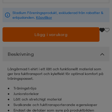
läder
lbehör
r
lbehör
kläder
Stadium Föreningsprodukt, exkluderad från rabatter &
erbjudanden.
Köpvillkor
asögon
äder
r
Lägg i varukorg
r
s
Beskrivning
äder
ård
äder
Långärmad t-shirt i ett lätt och funktionellt material som
ger bra fukttransport och kyleffekt för optimal komfort på
träningspasset.
s
s
Träningströja
Juniorstorlekar
Lätt och stretchigt material
Svalkande och fukttransporterande egenskaper
ård
ård
Endast de detaljer som syns på produktbilden