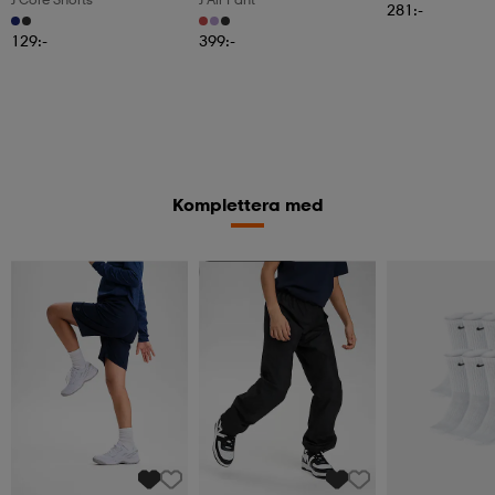
281:-
129:-
399:-
Komplettera med
Kampanj -25%