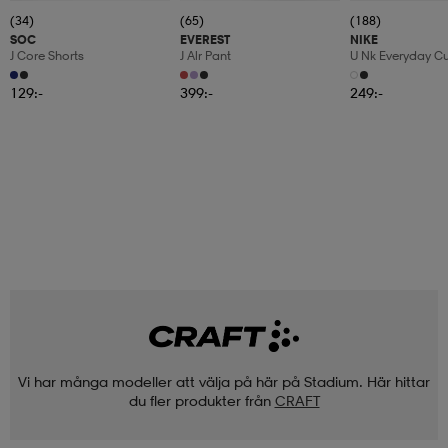
(34)
(65)
(188)
SOC
EVEREST
NIKE
J Core Shorts
J Alr Pant
U Nk Everyday C
6pr-Bd
129:-
399:-
249:-
Vi har många modeller att välja på här på Stadium. Här hittar
du fler produkter från
CRAFT