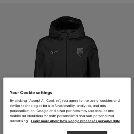
-BH
ngsskor
öjor & skjortor
ngsskor
ingsskor
ar
ingsskor
n
ingsskor
ts & toppar
or
n
kor
kor
öjor & skjortor
usskor
öjor & skjortor
skor
r
skor
n
tskor
Your Cookie settings
By clicking “Accept All Cookies”, you agree to the use of cookies and
 & klänningar
or
r & pannband
or
 & klänningar
-/Tennisskor
similar technologies for site functionality, analytics, and ads
personalization. Google and other partners may use cookies and
mobile ad identifiers for both personalized and non‑personalized
advertising.
Learn more about how Google processes personal data
r
andy-/Handbollsskor
kar & vantar
andy-/Handbollsskor
ller
ler
1
/
4