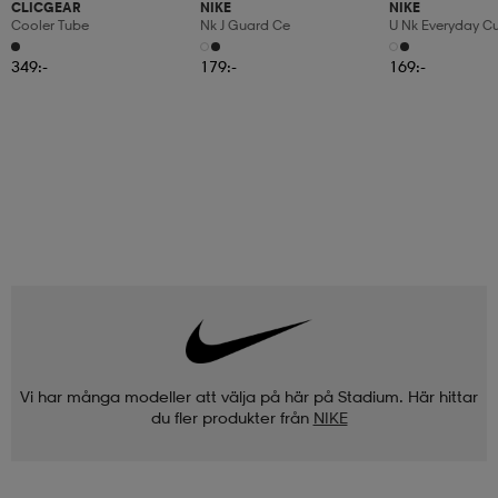
CLICGEAR
NIKE
NIKE
Cooler Tube
Nk J Guard Ce
U Nk Everyday C
3pr
349:-
179:-
169:-
Vi har många modeller att välja på här på Stadium. Här hittar
du fler produkter från
NIKE