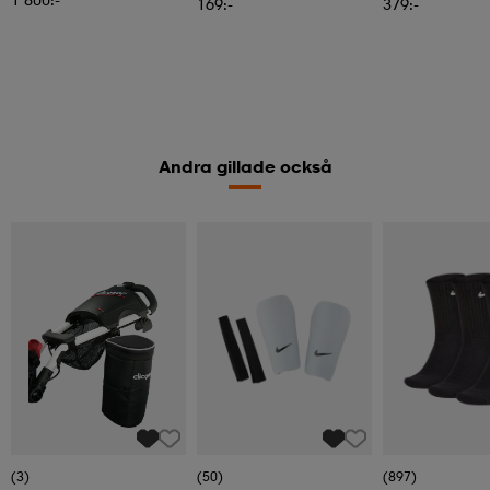
169:-
379:-
Andra gillade också
(3)
(50)
(897)