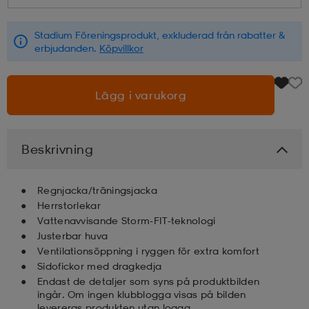
läder
lbehör
r
lbehör
kläder
Stadium Föreningsprodukt, exkluderad från rabatter &
erbjudanden.
Köpvillkor
asögon
äder
r
Lägg i varukorg
r
s
Beskrivning
äder
ård
äder
Regnjacka/träningsjacka
Herrstorlekar
Vattenavvisande Storm-FIT-teknologi
Justerbar huva
s
s
Ventilationsöppning i ryggen för extra komfort
Sidofickor med dragkedja
Endast de detaljer som syns på produktbilden
ård
ård
ingår. Om ingen klubblogga visas på bilden
levereras produkten utan logga.