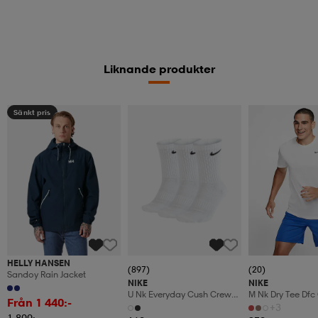
Liknande produkter
Sänkt pris
HELLY HANSEN
(897)
(20)
Sandoy Rain Jacket
NIKE
NIKE
U Nk Everyday Cush Crew
M Nk Dry Tee Dfc
Från 1 440:-
3pr
+3
1 800:-