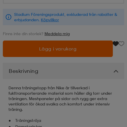
läder
lbehör
r
lbehör
kläder
Stadium Föreningsprodukt, exkluderad från rabatter &
erbjudanden.
Köpvillkor
Finns inte din storlek?
Meddela mig
asögon
äder
r
Lägg i varukorg
r
s
Beskrivning
äder
ård
äder
Denna träningstopp från Nike är tillverkad i
fukttransporterande material som håller dig torr under
s
s
träningen. Meshpaneler på sidor och rygg ger extra
ventilation för ökad svalka och komfort under intensiv
träning.
ård
ård
Träningströja
Damstorlekar