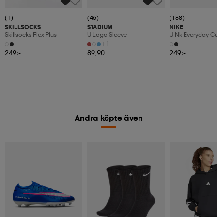
(1)
(46)
(188)
SKILLSOCKS
STADIUM
NIKE
Skillsocks Flex Plus
U Logo Sleeve
U Nk Everyday C
6pr-Bd
+1
249:-
89,90
249:-
Andra köpte även