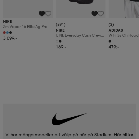
NIKE
(891)
(3)
Zm Vapor 16 Elite Ag-Pro
NIKE
ADIDAS
U Nk Everyday Cush Crew
W Fi 3s Oh Hood
3 099:-
3pr
169:-
479:-
Vi har många modeller att välja på här på Stadium. Här hittar