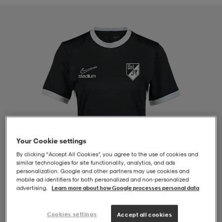
-BH
ngsskor
öjor & skjortor
ngsskor
ingsskor
ar
ingsskor
n
ingsskor
ts & toppar
or
n
kor
kor
öjor & skjortor
usskor
öjor & skjortor
skor
r
skor
n
tskor
Your Cookie settings
By clicking “Accept All Cookies”, you agree to the use of cookies and
similar technologies for site functionality, analytics, and ads
 & klänningar
or
r & pannband
or
 & klänningar
-/Tennisskor
personalization. Google and other partners may use cookies and
mobile ad identifiers for both personalized and non‑personalized
advertising.
Learn more about how Google processes personal data
r
andy-/Handbollsskor
kar & vantar
andy-/Handbollsskor
ller
ler
1
/
4
Cookies settings
Accept all cookies