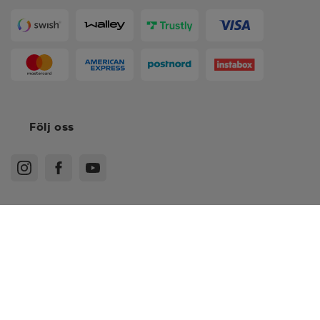
Följ oss
XS
Köpvillkor
Medlemsvillkor
Integritetspolicy
Recensionspolicy
Cookies
Sitemap
S
M
Sverige - SEK