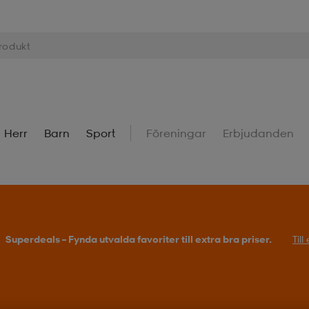
Herr
Barn
Sport
Föreningar
Erbjudanden
Superdeals – Fynda utvalda favoriter till extra bra priser.
Til