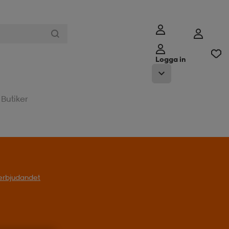
Logga in
Butiker
l erbjudandet