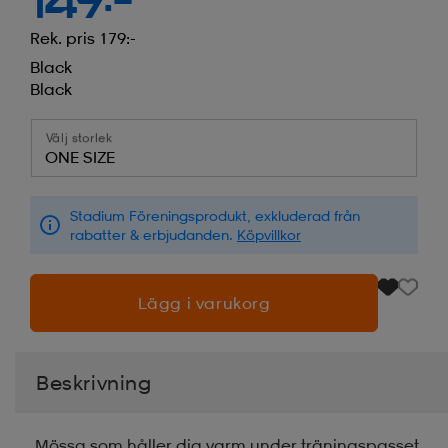
149:-
Rek. pris 179:-
Black
Black
Välj storlek
ONE SIZE
Stadium Föreningsprodukt, exkluderad från
rabatter & erbjudanden.
Köpvillkor
Lägg i varukorg
Beskrivning
Mössa som håller dig varm under träningspasset.