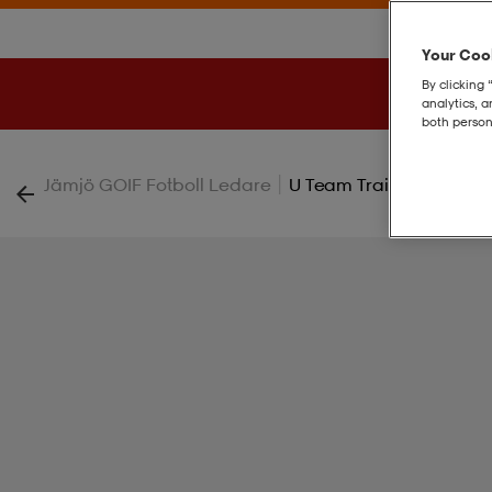
Your Cook
By clicking 
analytics, 
both person
|
Jämjö GOIF Fotboll Ledare
U Team Training Hat