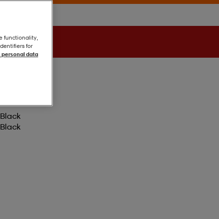
e functionality,
entifiers for
 personal data
Black
Black