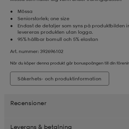
Mössa
Seniorstorlek; one size
Endast de detaljer som syns på produktbilden 
levereras produkten utan logga.
95% hållbar bomull och 5% elastan
Art. nummer: 392696102
När du köper denna produkt går bonuspoängen till din föreni
Säkerhets- och produktinformation
Recensioner
Leverans & betalning