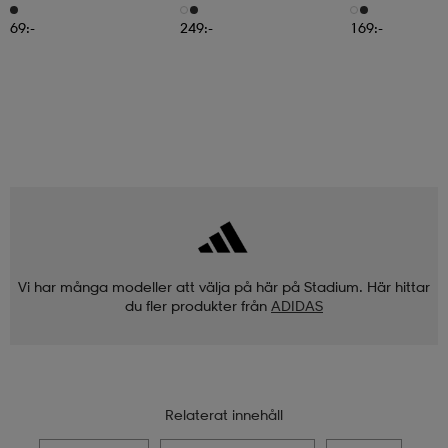
6pr-Bd
3pr
69:-
249:-
169:-
Vi har många modeller att välja på här på Stadium. Här hittar
du fler produkter från
ADIDAS
Relaterat innehåll