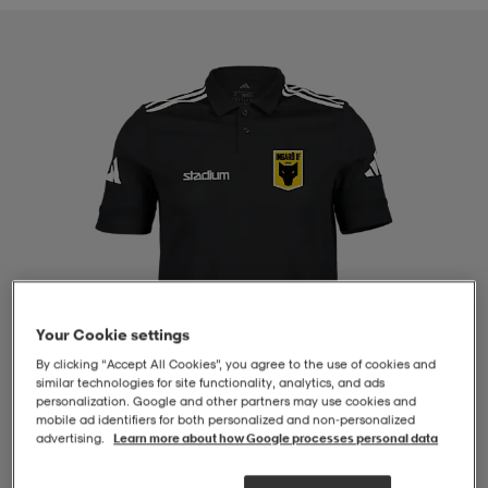
-BH
ngsskor
öjor & skjortor
ngsskor
ingsskor
ar
ingsskor
n
ingsskor
ts & toppar
or
n
kor
kor
öjor & skjortor
usskor
öjor & skjortor
skor
r
skor
n
tskor
Your Cookie settings
By clicking “Accept All Cookies”, you agree to the use of cookies and
 & klänningar
or
r & pannband
or
 & klänningar
-/Tennisskor
similar technologies for site functionality, analytics, and ads
personalization. Google and other partners may use cookies and
mobile ad identifiers for both personalized and non‑personalized
advertising.
Learn more about how Google processes personal data
r
andy-/Handbollsskor
kar & vantar
andy-/Handbollsskor
ller
ler
1
/
4