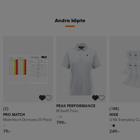
Andra köpte
PEAK PERFORMANCE
(2)
(188)
M Swift Polo
PRO MATCH
NIKE
Matchkort Domare 25-Pack
U Nk Everyday C
799:-
6pr-Bd
79:-
249:-