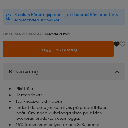
läder
lbehör
r
lbehör
kläder
Stadium Föreningsprodukt, exkluderad från rabatter &
erbjudanden.
Köpvillkor
Finns inte din storlek?
Meddela mig
asögon
äder
r
Lägg i varukorg
r
s
Beskrivning
äder
ård
äder
Pikétröja
Herrstorlekar
s
s
Två knappar vid kragen
Endast de detaljer som syns på produktbilden
ingår. Om ingen klubblogga visas på bilden
levereras produkten utan logga.
ård
ård
65% återvunnen polyester och 35% bomull