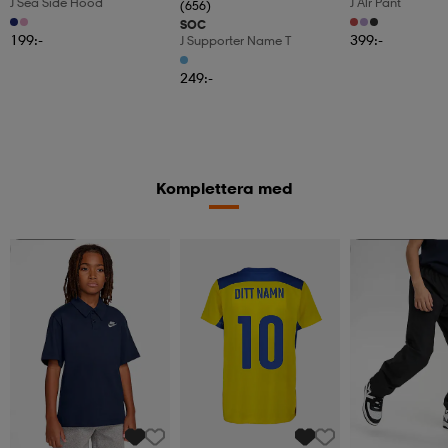
J Sea Side Hood
J Alr Pant
(656)
SOC
199:-
399:-
J Supporter Name T
249:-
Komplettera med
Superdeal
Kampanj -25%