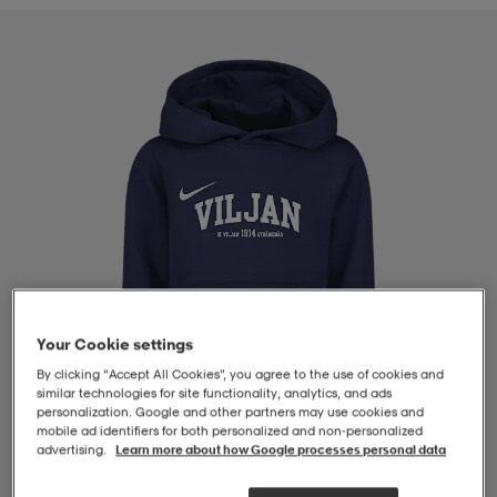
-BH
ngsskor
öjor & skjortor
ngsskor
ingsskor
ar
ingsskor
n
ingsskor
ts & toppar
or
n
kor
kor
öjor & skjortor
usskor
öjor & skjortor
skor
r
skor
n
tskor
Your Cookie settings
By clicking “Accept All Cookies”, you agree to the use of cookies and
 & klänningar
or
r & pannband
or
 & klänningar
-/Tennisskor
similar technologies for site functionality, analytics, and ads
personalization. Google and other partners may use cookies and
mobile ad identifiers for both personalized and non‑personalized
advertising.
Learn more about how Google processes personal data
r
andy-/Handbollsskor
kar & vantar
andy-/Handbollsskor
ller
ler
1
/
4