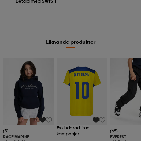
Betala med
SWISH
Liknande produkter
Kampanj -25%
Exkluderad från
(5)
(65)
kampanjer
RACE MARINE
EVEREST