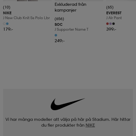
Exkluderad från
(10)
(65)
kampanjer
NIKE
EVEREST
J Nsw Club Knit Ss Polo Lbr
J Alr Pant
(656)
SOC
179:-
399:-
J Supporter Name T
249:-
Vi har många modeller att välja på här på Stadium. Här hittar
du fler produkter från
NIKE