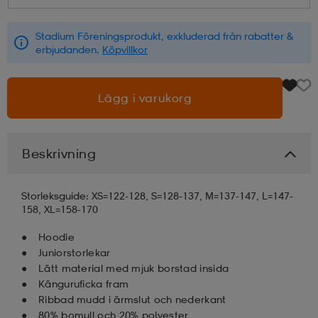
läder
lbehör
r
lbehör
kläder
Stadium Föreningsprodukt, exkluderad från rabatter &
erbjudanden.
Köpvillkor
asögon
äder
r
Lägg i varukorg
r
s
Beskrivning
äder
ård
äder
Storleksguide: XS=122-128, S=128-137, M=137-147, L=147-
158, XL=158-170
Hoodie
s
s
Juniorstorlekar
Lätt material med mjuk borstad insida
Känguruficka fram
ård
ård
Ribbad mudd i ärmslut och nederkant
80% bomull och 20% polyester