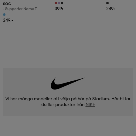
SOC
399:-
249:-
J Supporter Name T
249:-
Vi har många modeller att välja på här på Stadium. Här hittar
du fler produkter från
NIKE