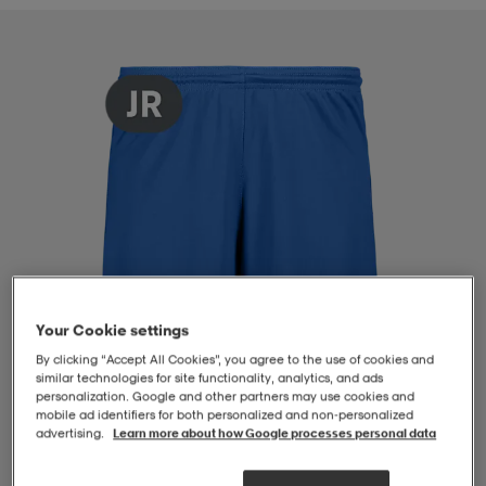
-BH
ngsskor
öjor & skjortor
ngsskor
ingsskor
ar
ingsskor
n
ingsskor
ts & toppar
or
n
kor
kor
öjor & skjortor
usskor
öjor & skjortor
skor
r
skor
n
tskor
Your Cookie settings
By clicking “Accept All Cookies”, you agree to the use of cookies and
 & klänningar
or
r & pannband
or
 & klänningar
-/Tennisskor
similar technologies for site functionality, analytics, and ads
personalization. Google and other partners may use cookies and
mobile ad identifiers for both personalized and non‑personalized
advertising.
Learn more about how Google processes personal data
r
andy-/Handbollsskor
kar & vantar
andy-/Handbollsskor
ller
ler
1
/
2