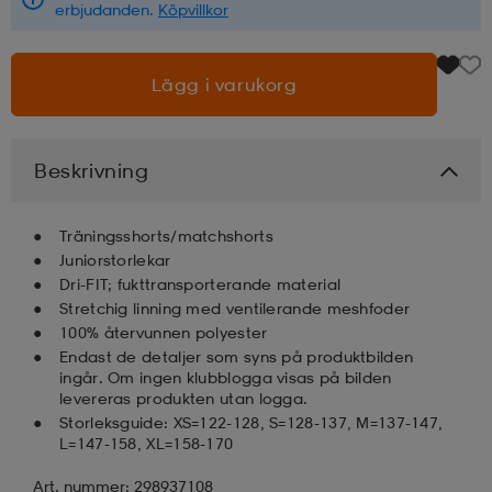
erbjudanden.
Köpvillkor
läder
lbehör
r
lbehör
kläder
Lägg i varukorg
asögon
äder
r
Beskrivning
r
s
Träningsshorts/matchshorts
Juniorstorlekar
Dri-FIT; fukttransporterande material
äder
ård
äder
Stretchig linning med ventilerande meshfoder
100% återvunnen polyester
Endast de detaljer som syns på produktbilden
ingår. Om ingen klubblogga visas på bilden
s
s
levereras produkten utan logga.
Storleksguide: XS=122-128, S=128-137, M=137-147,
L=147-158, XL=158-170
ård
ård
Art. nummer: 298937108