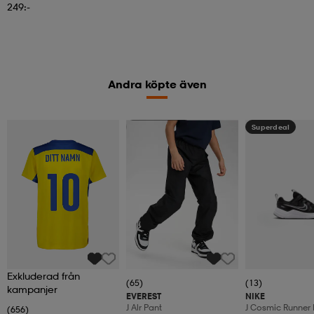
249:-
Andra köpte även
Kampanj -25%
Superdeal
Exkluderad från
(65)
(13)
kampanjer
EVEREST
NIKE
J Alr Pant
J Cosmic Runner 
(656)