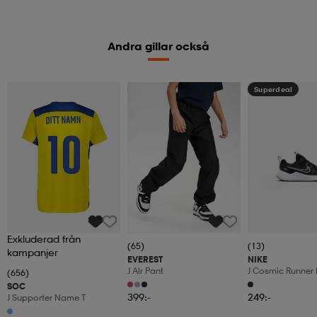
Andra gillar också
Kampanj -25%
Superdeal
Exkluderad från
(65)
(13)
kampanjer
EVEREST
NIKE
J Alr Pant
J Cosmic Runner 
(656)
SOC
399:-
249:-
J Supporter Name T