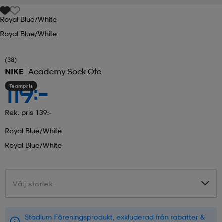
Royal Blue/white
r & pannband
tskor
läder
tskor
r
ngsskor
Royal Blue/white
kar & vantar
skor
ukar
skor
kar & vantar
kor
(38)
NIKE
Academy Sock Otc
Teampris
119:-
ukar
sskor
ställ
sskor
ukar
lbehör
Rek. pris 139:-
Royal Blue/white
ställ
stövlar
por
stövlar
ställ
er
Royal Blue/white
por
ler
kläder
ler
läder
Välj storlek
Välj storlek
kläder
ngskor
asögon
ngskor
por
Stadium Föreningsprodukt, exkluderad från rabatter &