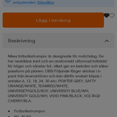
erbjudanden.
Köpvillkor
läder
lbehör
r
lbehör
kläder
Lägg i varukorg
asögon
äder
r
Beskrivning
r
s
Nikes fotbollsstrumpor är designade för matchdag. De
har nedvikbar kant och en anatomiskt utformad fotbädd
för höger och vänster fot, vilket ger en bekväm och säker
äder
ård
äder
passform på planen. OBS! Följande färger skickas i 6-
pack från leverantören och kan därför endast köpas i
antalen 6, 12, 18, 24, 30 etc: PEWTER GREY, SAFTY
ORANGE/WHITE, TEAMRED/WHITE,
s
s
UNIVERSETYGOLD/ROY, UNIVERSITY BLUE/WH,
UNIVERSITY GOLD/WH, VIVID PINK/BLACK, VOLTAGE
CHERRY/BLA.
ård
ård
Fotbollsstrumpor
Stl. 30-50