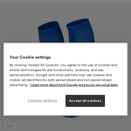
-BH
ngsskor
öjor & skjortor
ngsskor
ingsskor
ar
ingsskor
n
ingsskor
ts & toppar
or
n
kor
kor
öjor & skjortor
usskor
Your Cookie settings
By clicking “Accept All Cookies”, you agree to the use of cookies and
similar technologies for site functionality, analytics, and ads
personalization. Google and other partners may use cookies and
öjor & skjortor
skor
r
skor
n
tskor
mobile ad identifiers for both personalized and non‑personalized
advertising.
Learn more about how Google processes personal data
 & klänningar
or
r & pannband
or
 & klänningar
-/Tennisskor
Cookies settings
Accept all cookies
r
andy-/Handbollsskor
kar & vantar
andy-/Handbollsskor
ller
ler
1
/
1