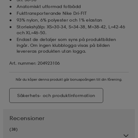
Anatomiskt utformad fotbädd
Fukttransporterande Nike Dri-FIT
93% nylon, 6% polyester och 1% elastan
Storlekshjälp: XS=30-34, S=34-38, M=38-42, L=42-46
och XL=46-50.
Endast de detaljer som syns på produktbilden
ingår. Om ingen klubblogga visas på bilden
levereras produkten utan logga.
Art. nummer: 204923106
När du köper denna produkt går bonuspoängen till din förening.
Säkerhets- och produktinformation
Recensioner
(38)