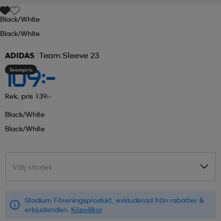
Black/white
r & pannband
tskor
läder
tskor
r
ngsskor
Black/white
ADIDAS
Team Sleeve 23
kar & vantar
skor
ukar
skor
kar & vantar
kor
Teampris
109:-
ukar
sskor
ställ
sskor
ukar
lbehör
Rek. pris 139:-
Black/white
Black/white
ställ
stövlar
por
stövlar
ställ
er
Välj storlek
Välj storlek
por
ler
kläder
ler
läder
Stadium Föreningsprodukt, exkluderad från rabatter &
kläder
ngskor
asögon
ngskor
por
erbjudanden.
Köpvillkor