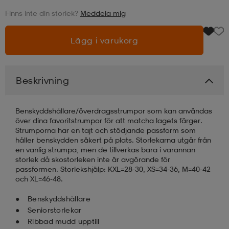
Finns inte din storlek?
Meddela mig
läder
lbehör
r
lbehör
kläder
Lägg i varukorg
asögon
äder
r
Beskrivning
r
s
Benskyddshållare/överdragsstrumpor som kan användas
över dina favoritstrumpor för att matcha lagets färger.
Strumporna har en tajt och stödjande passform som
äder
ård
äder
håller benskydden säkert på plats. Storlekarna utgår från
en vanlig strumpa, men de tillverkas bara i varannan
storlek då skostorleken inte är avgörande för
passformen. Storlekshjälp: KXL=28-30, XS=34-36, M=40-42
s
s
och XL=46-48.
Benskyddshållare
Seniorstorlekar
ård
ård
Ribbad mudd upptill