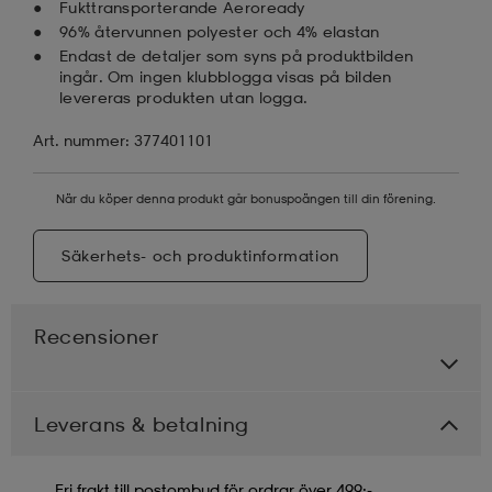
Fukttransporterande Aeroready
96% återvunnen polyester och 4% elastan
Endast de detaljer som syns på produktbilden
ingår. Om ingen klubblogga visas på bilden
levereras produkten utan logga.
Art. nummer: 377401101
När du köper denna produkt går bonuspoängen till din förening.
Säkerhets- och produktinformation
Recensioner
Leverans & betalning
Fri frakt till postombud för ordrar över 499:-