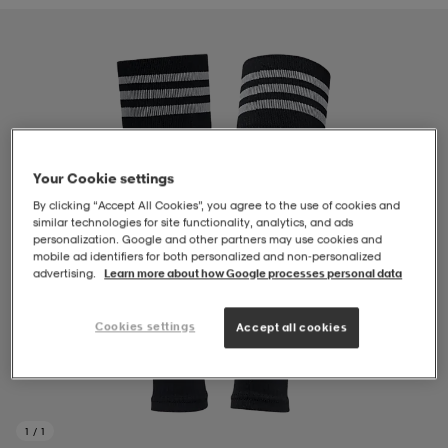
-BH
ngsskor
öjor & skjortor
ngsskor
ingsskor
ar
ingsskor
n
ingsskor
ts & toppar
or
Your Cookie settings
n
kor
kor
öjor & skjortor
usskor
By clicking “Accept All Cookies”, you agree to the use of cookies and
similar technologies for site functionality, analytics, and ads
personalization. Google and other partners may use cookies and
mobile ad identifiers for both personalized and non‑personalized
öjor & skjortor
skor
r
skor
n
tskor
advertising.
Learn more about how Google processes personal data
Cookies settings
Accept all cookies
 & klänningar
or
r & pannband
or
 & klänningar
-/Tennisskor
r
andy-/Handbollsskor
kar & vantar
andy-/Handbollsskor
ller
ler
1
/
1