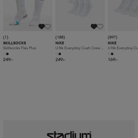
(1)
(188)
(897)
SKILLSOCKS
NIKE
NIKE
Skillsocks Flex Plus
U Nk Everyday Cush Crew
U Nk Everyday C
6pr-Bd
3pr
249:-
249:-
169:-