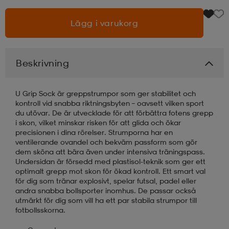
Lägg i varukorg
läder
lbehör
r
lbehör
kläder
asögon
äder
r
Beskrivning
U Grip Sock är greppstrumpor som ger stabilitet och
r
s
kontroll vid snabba riktningsbyten – oavsett vilken sport
du utövar. De är utvecklade för att förbättra fotens grepp
i skon, vilket minskar risken för att glida och ökar
precisionen i dina rörelser. Strumporna har en
äder
ård
äder
ventilerande ovandel och bekväm passform som gör
dem sköna att bära även under intensiva träningspass.
Undersidan är försedd med plastisol-teknik som ger ett
optimalt grepp mot skon för ökad kontroll. Ett smart val
s
s
för dig som tränar explosivt, spelar futsal, padel eller
andra snabba bollsporter inomhus. De passar också
utmärkt för dig som vill ha ett par stabila strumpor till
fotbollsskorna.
ård
ård