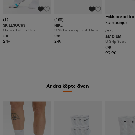
Exkluderad frå
(1)
(188)
kampanjer
SKILLSOCKS
NIKE
Skillsocks Flex Plus
U Nk Everyday Cush Crew
(93)
6pr-Bd
STADIUM
249:-
249:-
U Grip Sock
99,90
Andra köpte även