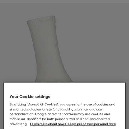
-BH
ngsskor
öjor & skjortor
ngsskor
ingsskor
ar
ingsskor
n
ingsskor
ts & toppar
or
n
kor
kor
öjor & skjortor
usskor
öjor & skjortor
skor
r
skor
n
tskor
Your Cookie settings
 & klänningar
or
r & pannband
or
 & klänningar
-/Tennisskor
By clicking “Accept All Cookies”, you agree to the use of cookies and
similar technologies for site functionality, analytics, and ads
personalization. Google and other partners may use cookies and
r
andy-/Handbollsskor
kar & vantar
andy-/Handbollsskor
ller
ler
mobile ad identifiers for both personalized and non‑personalized
advertising.
Learn more about how Google processes personal data
1
/
2