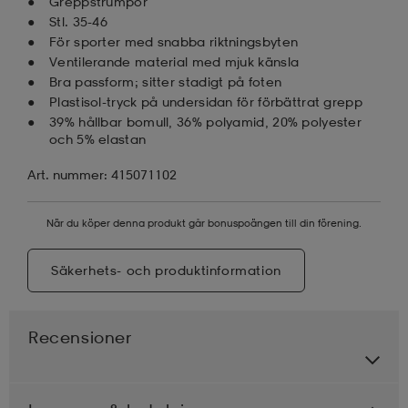
Greppstrumpor
Stl. 35-46
För sporter med snabba riktningsbyten
Ventilerande material med mjuk känsla
Bra passform; sitter stadigt på foten
Plastisol-tryck på undersidan för förbättrat grepp
39% hållbar bomull, 36% polyamid, 20% polyester
och 5% elastan
Art. nummer: 415071102
När du köper denna produkt går bonuspoängen till din förening.
Säkerhets- och produktinformation
Recensioner