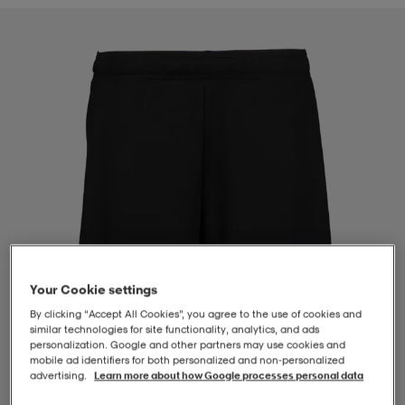
-BH
ngsskor
öjor & skjortor
ngsskor
ingsskor
ar
ingsskor
n
ingsskor
ts & toppar
or
n
kor
kor
öjor & skjortor
usskor
öjor & skjortor
skor
r
skor
n
tskor
Your Cookie settings
 & klänningar
or
r & pannband
or
 & klänningar
-/Tennisskor
By clicking “Accept All Cookies”, you agree to the use of cookies and
similar technologies for site functionality, analytics, and ads
personalization. Google and other partners may use cookies and
mobile ad identifiers for both personalized and non‑personalized
r
andy-/Handbollsskor
kar & vantar
andy-/Handbollsskor
ller
ler
advertising.
Learn more about how Google processes personal data
1
/
4