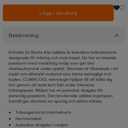
Lägg i varukorg
läder
lbehör
r
lbehör
kläder
asögon
äder
r
Beskrivning
Entrada 26 Shorts från adidas är bekväma fotbollsshorts
r
s
designade för träning och matchspel. De har en klassisk
passform med medelhög midja som ger bra
rörelseutrymme under spelet. Shortsen är tillverkade i ett
mjukt och slitstarkt material som känns behagligt mot
äder
ård
äder
huden. CLIMACOOL-teknologin hjälper till att hålla dig
torr genom att leda bort fukt under intensiva
träningspass. Midjan har en justerbar dragsko för
personlig passform. Den broderade adidas-logotypen
s
s
framtill ger shortsen en sportig och stilren känsla.
Träningsshorts/matchshorts
Herrstorlekar
ård
ård
Justerbar dragsko i midjan