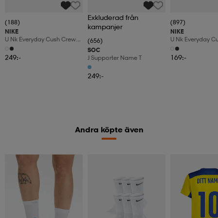
Exkluderad från
(188)
(897)
kampanjer
NIKE
NIKE
U Nk Everyday Cush Crew
U Nk Everyday C
(656)
6pr-Bd
3pr
SOC
249:-
169:-
J Supporter Name T
249:-
Andra köpte även