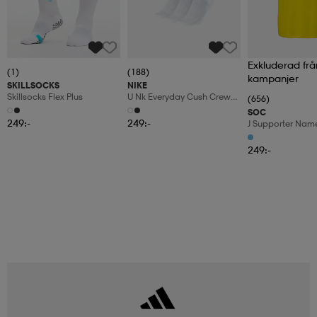
Exkluderad frå
(1)
(188)
kampanjer
SKILLSOCKS
NIKE
Skillsocks Flex Plus
U Nk Everyday Cush Crew
(656)
6pr-Bd
SOC
249:-
249:-
J Supporter Nam
249:-