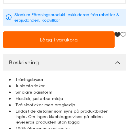
läder
lbehör
r
lbehör
kläder
Stadium Föreningsprodukt, exkluderad från rabatter &
erbjudanden.
Köpvillkor
asögon
äder
r
Lägg i varukorg
r
s
Beskrivning
äder
ård
äder
Träningsbyxor
Juniorstorlekar
Smalare passform
Elastisk, justerbar midja
s
s
Två sidofickor med dragkedja
Endast de detaljer som syns på produktbilden
ingår. Om ingen klubblogga visas på bilden
ård
ård
levereras produkten utan logga.
100% återvunnen polyester