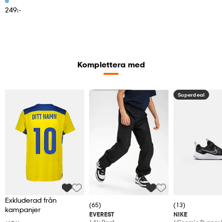
249:-
Komplettera med
Kampanj -25%
Superdeal
Exkluderad från
(65)
(13)
kampanjer
EVEREST
NIKE