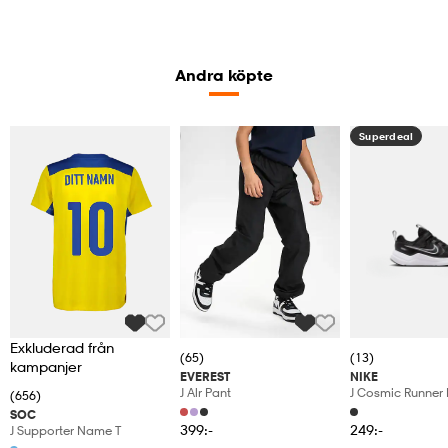
Andra köpte
Kampanj -25%
Superdeal
Exkluderad från
(65)
(13)
kampanjer
EVEREST
NIKE
J Alr Pant
J Cosmic Runner 
(656)
SOC
399:-
249:-
J Supporter Name T