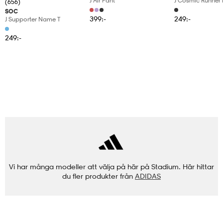
J Alr Pant
J Cosmic Runner 
(656)
SOC
399:-
249:-
J Supporter Name T
249:-
Vi har många modeller att välja på här på Stadium. Här hittar
du fler produkter från
ADIDAS