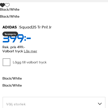
Black/white
r & pannband
tskor
läder
tskor
r
ngsskor
Black/white
ADIDAS
Squad25 Tr Pnt Jr
kar & vantar
skor
ukar
skor
kar & vantar
kor
Teampris
399:-
ukar
sskor
ställ
sskor
ukar
lbehör
Rek. pris 499:-
Valbart tryck
Läs mer
Lägg till valbart tryck
ställ
stövlar
por
stövlar
ställ
er
Black/white
por
ler
kläder
ler
läder
Black/white
kläder
ngskor
asögon
ngskor
por
Välj storlek
Välj storlek