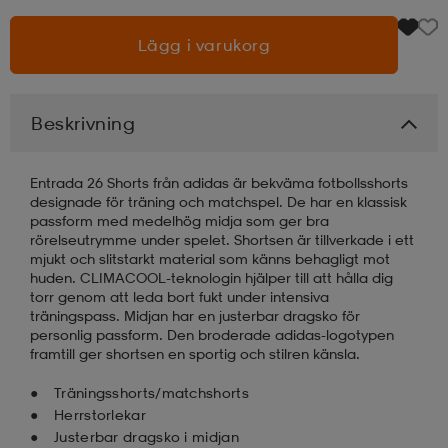
Lägg i varukorg
läder
lbehör
r
lbehör
kläder
asögon
äder
r
Beskrivning
Entrada 26 Shorts från adidas är bekväma fotbollsshorts
r
s
designade för träning och matchspel. De har en klassisk
passform med medelhög midja som ger bra
rörelseutrymme under spelet. Shortsen är tillverkade i ett
mjukt och slitstarkt material som känns behagligt mot
äder
ård
äder
huden. CLIMACOOL-teknologin hjälper till att hålla dig
torr genom att leda bort fukt under intensiva
träningspass. Midjan har en justerbar dragsko för
personlig passform. Den broderade adidas-logotypen
s
s
framtill ger shortsen en sportig och stilren känsla.
Träningsshorts/matchshorts
Herrstorlekar
ård
ård
Justerbar dragsko i midjan