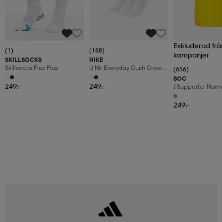
Exkluderad frå
(1)
(188)
kampanjer
SKILLSOCKS
NIKE
Skillsocks Flex Plus
U Nk Everyday Cush Crew
(656)
6pr-Bd
SOC
249:-
249:-
J Supporter Nam
249:-