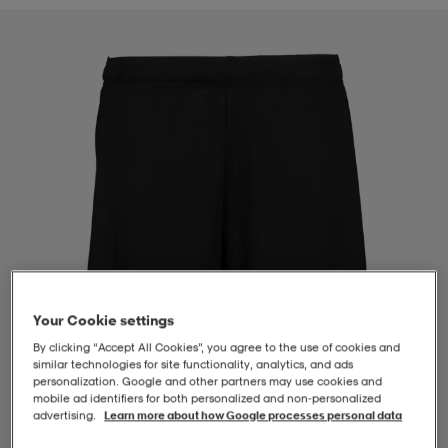
-BH
ngsskor
öjor & skjortor
ngsskor
ingsskor
ar
ingsskor
n
ingsskor
ts & toppar
or
n
kor
kor
öjor & skjortor
usskor
öjor & skjortor
skor
r
skor
n
tskor
Your Cookie settings
 & klänningar
or
r & pannband
or
 & klänningar
-/Tennisskor
By clicking “Accept All Cookies”, you agree to the use of cookies and
similar technologies for site functionality, analytics, and ads
personalization. Google and other partners may use cookies and
mobile ad identifiers for both personalized and non‑personalized
r
andy-/Handbollsskor
kar & vantar
andy-/Handbollsskor
ller
ler
advertising.
Learn more about how Google processes personal data
1
/
4