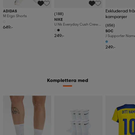
Exkluderad frå
ADIDAS
(188)
M Ergo Shorts
kampanjer
NIKE
U Nk Everyday Cush Crew
(656)
649:-
6pr-Bd
SOC
249:-
J Supporter Nam
249:-
Komplettera med